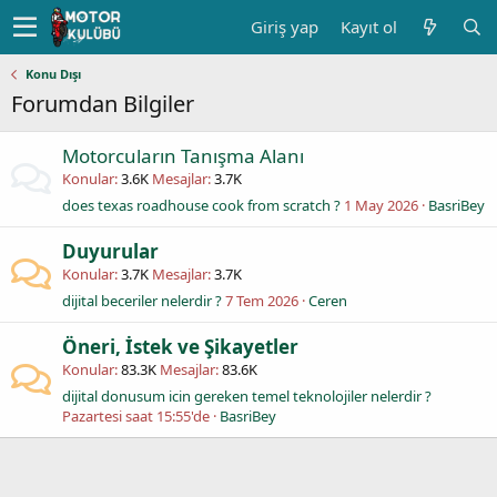
Giriş yap
Kayıt ol
Konu Dışı
Forumdan Bilgiler
Motorcuların Tanışma Alanı
Konular
3.6K
Mesajlar
3.7K
does texas roadhouse cook from scratch ?
1 May 2026
BasriBey
Duyurular
Konular
3.7K
Mesajlar
3.7K
dijital beceriler nelerdir ?
7 Tem 2026
Ceren
Öneri, İstek ve Şikayetler
Konular
83.3K
Mesajlar
83.6K
dijital donusum icin gereken temel teknolojiler nelerdir ?
Pazartesi saat 15:55'de
BasriBey