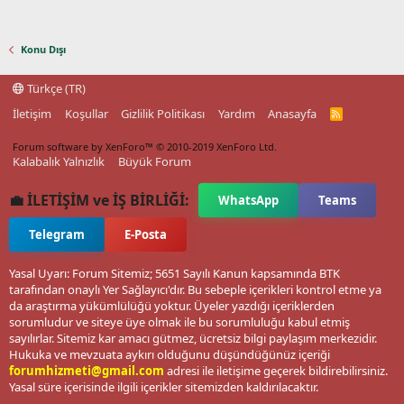
Konu Dışı
Türkçe (TR)
İletişim
Koşullar
Gizlilik Politikası
Yardım
Anasayfa
R
S
S
Forum software by XenForo™
© 2010-2019 XenForo Ltd.
Kalabalık Yalnızlık
Büyük Forum
💼 İLETİŞİM ve İŞ BİRLİĞİ:
WhatsApp
Teams
Telegram
E-Posta
Yasal Uyarı: Forum Sitemiz; 5651 Sayılı Kanun kapsamında BTK
tarafından onaylı Yer Sağlayıcı'dır. Bu sebeple içerikleri kontrol etme ya
da araştırma yükümlülüğü yoktur. Üyeler yazdığı içeriklerden
sorumludur ve siteye üye olmak ile bu sorumluluğu kabul etmiş
sayılırlar. Sitemiz kar amacı gütmez, ücretsiz bilgi paylaşım merkezidir.
Hukuka ve mevzuata aykırı olduğunu düşündüğünüz içeriği
forumhizmeti@gmail.com
adresi ile iletişime geçerek bildirebilirsiniz.
Yasal süre içerisinde ilgili içerikler sitemizden kaldırılacaktır.