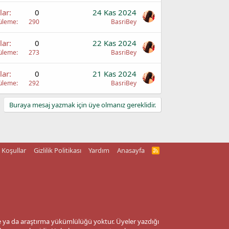
lar
0
24 Kas 2024
üleme
290
BasriBey
lar
0
22 Kas 2024
üleme
273
BasriBey
lar
0
21 Kas 2024
üleme
292
BasriBey
Buraya mesaj yazmak için üye olmanız gereklidir.
Koşullar
Gizlilik Politikası
Yardım
Anasayfa
R
S
S
me ya da araştırma yükümlülüğü yoktur. Üyeler yazdığı