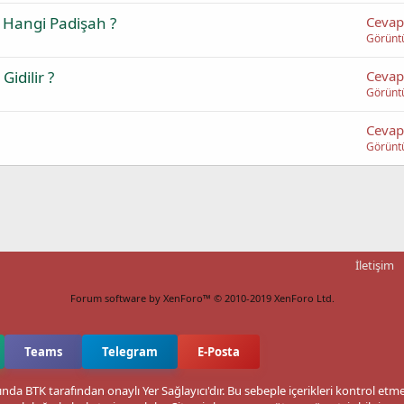
n Hangi Padişah ?
Cevap
Görünt
idilir ?
Cevap
Görünt
Cevap
Görünt
İletişim
Forum software by XenForo™
© 2010-2019 XenForo Ltd.
Teams
Telegram
E-Posta
nda BTK tarafından onaylı Yer Sağlayıcı'dır. Bu sebeple içerikleri kontrol et