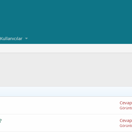
Kullanıcılar
Cevap
Görünt
?
Cevap
Görünt