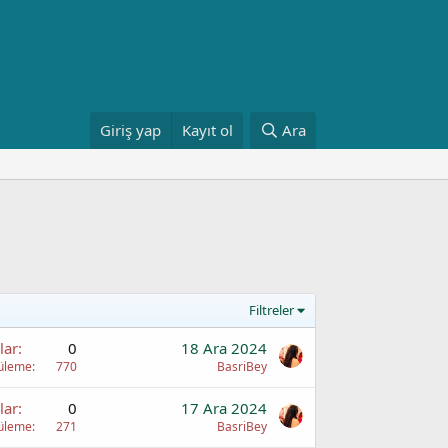
Giriş yap
Kayıt ol
Ara
Filtreler
lar
0
18 Ara 2024
üleme
770
BasriBey
lar
0
17 Ara 2024
üleme
271
BasriBey