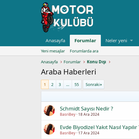
Anasayfa
Forumlar
Neler yeni
Yeni mesajlar
Forumlarda ara
Anasayfa
Forumlar
Konu Dışı
Araba Haberleri
1
2
3
…
55
Sonraki
Schmidt Sayısı Nedir ?
BasriBey
18 Ara 2024
Evde Biyodizel Yakıt Nasıl Yapılır 
BasriBey
17 Ara 2024