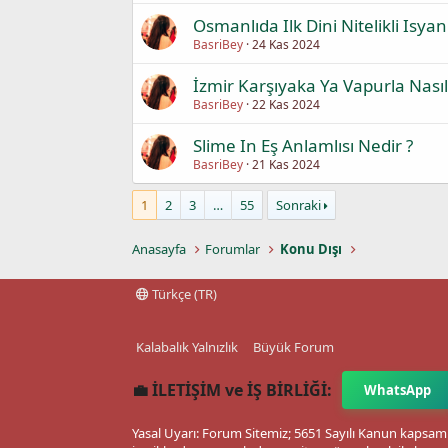
Osmanlıda Ilk Dini Nitelikli Isya
BasriBey
24 Kas 2024
İzmir Karşıyaka Ya Vapurla Nasıl G
BasriBey
22 Kas 2024
Slime In Eş Anlamlısı Nedir ?
BasriBey
21 Kas 2024
1
2
3
…
55
Sonraki
Anasayfa
Forumlar
Konu Dışı
Türkçe (TR)
Kalabalık Yalnızlık
Büyük Forum
💼 İLETİŞİM ve İŞ BİRLİĞİ:
WhatsApp
Yasal Uyarı: Forum Sitemiz; 5651 Sayılı Kanun kapsamı