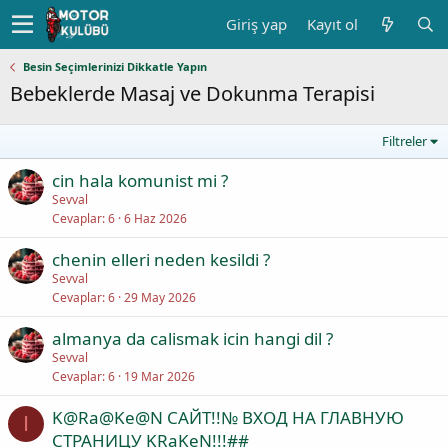
Giriş yap
Kayıt ol
Besin Seçimlerinizi Dikkatle Yapın
Bebeklerde Masaj ve Dokunma Terapisi
Filtreler
cin hala komunist mi ?
Sevval
Cevaplar
6
6 Haz 2026
chenin elleri neden kesildi ?
Sevval
Cevaplar
6
29 May 2026
almanya da calismak icin hangi dil ?
Sevval
Cevaplar
6
19 Mar 2026
K@Ra@Ke@N САЙТ!!№ ВХОД НА ГЛАВНУЮ
I
СТРАНИЦУ KRaKeN!!!##