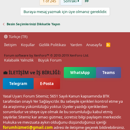
Last
1 of 245
Sonraki
Buraya mesaj yazmak için üye olmanız gereklidir.
Besin Seçimlerinizi Dikkatle Yapın
Türkçe (TR)
İletişim
Koşullar
Gizlilik Politikası
Yardım
Anasayfa
R
S
S
Forum software by XenForo™
© 2010-2019 XenForo Ltd.
Kalabalık Yalnızlık
Büyük Forum
💼 İLETİŞİM ve İŞ BİRLİĞİ:
WhatsApp
Teams
Telegram
E-Posta
Yasal Uyarı: Forum Sitemiz; 5651 Sayılı Kanun kapsamında BTK
tarafından onaylı Yer Sağlayıcı'dır. Bu sebeple içerikleri kontrol etme ya
da araştırma yükümlülüğü yoktur. Üyeler yazdığı içeriklerden
sorumludur ve siteye üye olmak ile bu sorumluluğu kabul etmiş
sayılırlar. Sitemiz kar amacı gütmez, ücretsiz bilgi paylaşım merkezidir.
Hukuka ve mevzuata aykırı olduğunu düşündüğünüz içeriği
forumhizmeti@gmail.com
adresi ile iletişime geçerek bildirebilirsiniz.