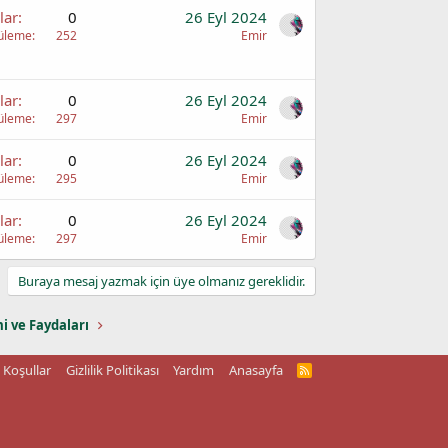
lar
0
26 Eyl 2024
üleme
252
Emir
lar
0
26 Eyl 2024
üleme
297
Emir
lar
0
26 Eyl 2024
üleme
295
Emir
lar
0
26 Eyl 2024
üleme
297
Emir
Buraya mesaj yazmak için üye olmanız gereklidir.
mi ve Faydaları
Koşullar
Gizlilik Politikası
Yardım
Anasayfa
R
S
S