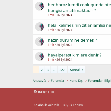
her horoz kendi coplugunde oter
hangisi anlatilmaktadir ?
Emir
26 Eyl 2024
helal kelimesinin zit anlamlisi ne
Emir
26 Eyl 2024
hazin durum ne demek ?
Emir
26 Eyl 2024
hayalperest kimlere denir ?
Emir
26 Eyl 2024
1
2
3
…
227
Sonraki
Anasayfa
Forumlar
Konu Dışı
Forumdan Bilgi
Türkçe (TR)
Kalabalık Yalnızlık
Büyük Forum