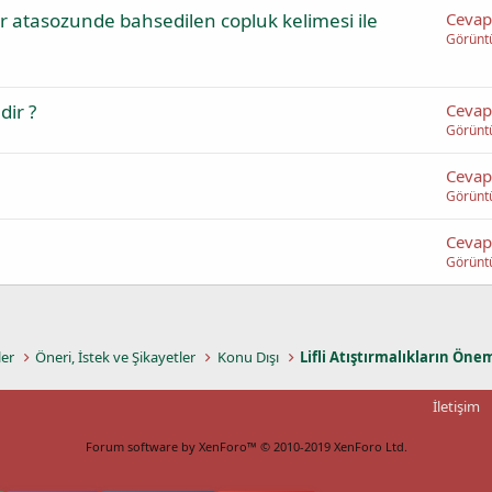
 atasozunde bahsedilen copluk kelimesi ile
Cevap
Görünt
dir ?
Cevap
Görünt
Cevap
Görünt
Cevap
Görünt
ler
Öneri, İstek ve Şikayetler
Konu Dışı
Lifli Atıştırmalıkların Öne
İletişim
Forum software by XenForo™
© 2010-2019 XenForo Ltd.