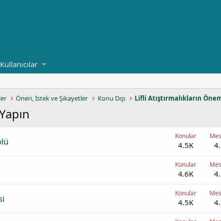
Kullanıcılar
ler
Öneri, İstek ve Şikayetler
Konu Dışı
Lifli Atıştırmalıkların Öne
 Yapın
Konular
Mes
olü
4.5K
4
Konular
Mes
4.6K
4
Konular
Mes
si
4.5K
4