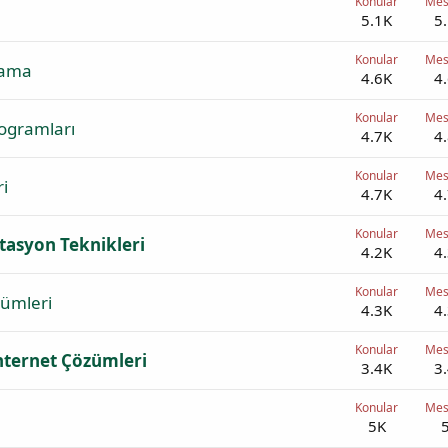
Konular
Mes
5.1K
5
Konular
Mes
nlama
4.6K
4
Konular
Mes
ogramları
4.7K
4
Konular
Mes
ri
4.7K
4
Konular
Mes
tasyon Teknikleri
4.2K
4
Konular
Mes
zümleri
4.3K
4
Konular
Mes
İnternet Çözümleri
3.4K
3
Konular
Mes
5K