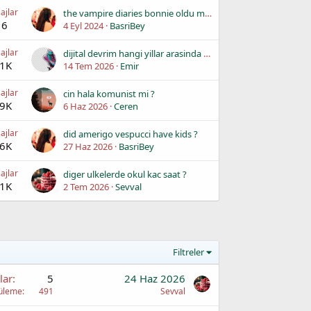
ajlar
the vampire diaries bonnie oldu mu ?
16
4 Eyl 2024
BasriBey
ajlar
dijital devrim hangi yillar arasinda yasanmistir ?
.1K
14 Tem 2026
Emir
ajlar
cin hala komunist mi ?
.9K
6 Haz 2026
Ceren
ajlar
did amerigo vespucci have kids ?
.6K
27 Haz 2026
BasriBey
ajlar
diger ulkelerde okul kac saat ?
.1K
2 Tem 2026
Sevval
Filtreler
lar
5
24 Haz 2026
üleme
491
Sevval