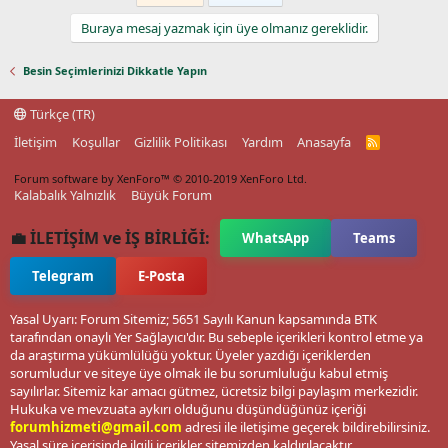
Buraya mesaj yazmak için üye olmanız gereklidir.
Besin Seçimlerinizi Dikkatle Yapın
Türkçe (TR)
İletişim
Koşullar
Gizlilik Politikası
Yardım
Anasayfa
R
S
S
Forum software by XenForo™
© 2010-2019 XenForo Ltd.
Kalabalık Yalnızlık
Büyük Forum
💼 İLETİŞİM ve İŞ BİRLİĞİ:
WhatsApp
Teams
Telegram
E-Posta
Yasal Uyarı: Forum Sitemiz; 5651 Sayılı Kanun kapsamında BTK
tarafından onaylı Yer Sağlayıcı'dır. Bu sebeple içerikleri kontrol etme ya
da araştırma yükümlülüğü yoktur. Üyeler yazdığı içeriklerden
sorumludur ve siteye üye olmak ile bu sorumluluğu kabul etmiş
sayılırlar. Sitemiz kar amacı gütmez, ücretsiz bilgi paylaşım merkezidir.
Hukuka ve mevzuata aykırı olduğunu düşündüğünüz içeriği
forumhizmeti@gmail.com
adresi ile iletişime geçerek bildirebilirsiniz.
Yasal süre içerisinde ilgili içerikler sitemizden kaldırılacaktır.