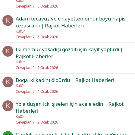
KulOr
Cevaplar
7
8 Ocak 2026
Adam tecavüz ve cinayetten ömür boyu hapis
K
cezası aldı | Rajkot Haberleri
KulOr
Cevaplar
7
6 Ocak 2026
İki memur yasadışı gözaltı için kayıt yaptırdı |
K
Rajkot Haberleri
KulOr
Cevaplar
2
5 Ocak 2026
Boğa iki kadını öldürdü | Rajkot Haberleri
K
KulOr
Cevaplar
7
4 Ocak 2026
Yola düşen içki şişeleri için acele edin | Rajkot
K
Haberleri
KulOr
Cevaplar
7
2 Ocak 2026
Gehlot, polisten Raj Post’ta içki satılmadığından