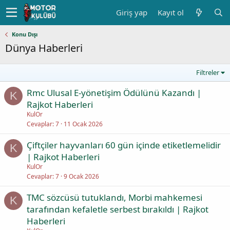
Giriş yap
Kayıt ol
Konu Dışı
Dünya Haberleri
Filtreler
Rmc Ulusal E-yönetişim Ödülünü Kazandı |
K
Rajkot Haberleri
KulOr
Cevaplar
7
11 Ocak 2026
Çiftçiler hayvanları 60 gün içinde etiketlemelidir
K
| Rajkot Haberleri
KulOr
Cevaplar
7
9 Ocak 2026
TMC sözcüsü tutuklandı, Morbi mahkemesi
K
tarafından kefaletle serbest bırakıldı | Rajkot
Haberleri