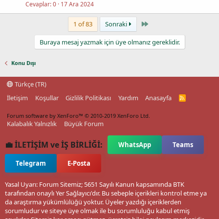
Cevaplar
0
17 Ara 2024
Last
1 of 83
Sonraki
Buraya mesaj yazmak için üye olmanız gereklidir.
Konu Dışı
Türkçe (TR)
İletişim
Koşullar
Gizlilik Politikası
Yardım
Anasayfa
R
S
S
Forum software by XenForo™
© 2010-2019 XenForo Ltd.
Kalabalık Yalnızlık
Büyük Forum
💼 İLETİŞİM ve İŞ BİRLİĞİ:
WhatsApp
Teams
Telegram
E-Posta
Yasal Uyarı: Forum Sitemiz; 5651 Sayılı Kanun kapsamında BTK
tarafından onaylı Yer Sağlayıcı'dır. Bu sebeple içerikleri kontrol etme ya
da araştırma yükümlülüğü yoktur. Üyeler yazdığı içeriklerden
sorumludur ve siteye üye olmak ile bu sorumluluğu kabul etmiş