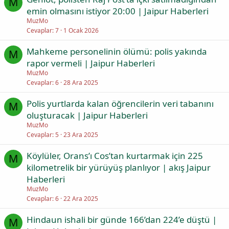
M
emin olmasını istiyor 20:00 | Jaipur Haberleri
MuzMo
Cevaplar
7
1 Ocak 2026
Mahkeme personelinin ölümü: polis yakında
M
rapor vermeli | Jaipur Haberleri
MuzMo
Cevaplar
6
28 Ara 2025
Polis yurtlarda kalan öğrencilerin veri tabanını
M
oluşturacak | Jaipur Haberleri
MuzMo
Cevaplar
5
23 Ara 2025
Köylüler, Orans’ı Cos’tan kurtarmak için 225
M
kilometrelik bir yürüyüş planlıyor | akış Jaipur
Haberleri
MuzMo
Cevaplar
6
22 Ara 2025
Hindaun ishali bir günde 166’dan 224’e düştü |
M