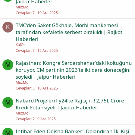
Jaipur Haberleri
MuzMo
Cevaplar
7
19 Ara 2025
TMC’den Saket Gökhale, Morbi mahkemesi
K
tarafından kefaletle serbest bırakıldı | Rajkot
Haberleri
KulOr
Cevaplar
7
12 Ara 2025
Rajasthan: Kongre Sardarshahar’daki koltuğunu
M
koruyor, CM partinin 2023’te iktidara döneceğini
söyledi | Jaipur Haberleri
MuzMo
Cevaplar
5
10 Ara 2025
Nabard Projeleri Fy24’te Raj İçin ₹2,75L Crore
M
Kredi Potansiyeli | Jaipur Haberleri
MuzMo
Cevaplar
7
9 Ara 2025
İntihar Eden Odisha Banker’ı Dolandıran İki Kişi
M