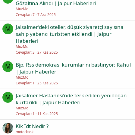
Gözaltına Alındı | Jaipur Haberleri
MuzMo
Cevaplar
7
7 Ara 2025
Jaisalmer’deki oteller, düşük ziyaretçi sayısına
M
sahip yabancı turistten etkilendi | Jaipur
Haberleri
MuzMo
Cevaplar
3
27 Kas 2025
Bjp, Rss demokrasi kurumlarını bastırıyor: Rahul
M
| Jaipur Haberleri
MuzMo
Cevaplar
1
25 Kas 2025
Jaisalmer Hastanesi’nde terk edilen yenidoğan
M
kurtarıldı | Jaipur Haberleri
MuzMo
Cevaplar
1
11 Kas 2025
Ki̇k İdt Nedir ?
motorkaski