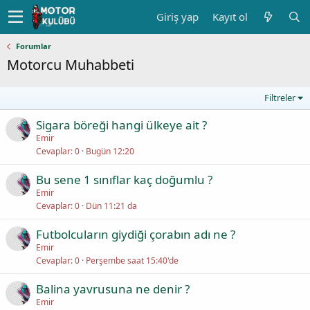
Giriş yap
Kayıt ol
Forumlar
Motorcu Muhabbeti
Filtreler
Sigara böreği hangi ülkeye ait ?
Emir
Cevaplar
0
Bugün 12:20
Bu sene 1 sınıflar kaç doğumlu ?
Emir
Cevaplar
0
Dün 11:21 da
Futbolcuların giydiği çorabın adı ne ?
Emir
Cevaplar
0
Perşembe saat 15:40'de
Balina yavrusuna ne denir ?
Emir