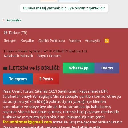
Buraya mesaj yazmak için üye olmanız gereklidir.
Forumlar
Türkçe (TR)
İletişim
Koşullar
Gizlilik Politikası
Yardım
Anasayfa
R
S
S
Forum software by XenForo™
© 2010-2019 XenForo Ltd.
Kalabalık Yalnızlık
Büyük Forum
💼 İLETİŞİM ve İŞ BİRLİĞİ:
WhatsApp
Teams
Telegram
E-Posta
Yasal Uyarı: Forum Sitemiz; 5651 Sayılı Kanun kapsamında BTK
tarafından onaylı Yer Sağlayıcı'dır. Bu sebeple içerikleri kontrol etme ya
da araştırma yükümlülüğü yoktur. Üyeler yazdığı içeriklerden
sorumludur ve siteye üye olmak ile bu sorumluluğu kabul etmiş
sayılırlar. Sitemiz kar amacı gütmez, ücretsiz bilgi paylaşım merkezidir.
Hukuka ve mevzuata aykırı olduğunu düşündüğünüz içeriği
forumhizmeti@gmail.com
adresi ile iletişime geçerek bildirebilirsiniz.
Yasal süre içerisinde ilgili içerikler sitemizden kaldırılacaktır.