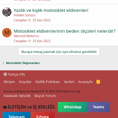
Yazlık ve kışlık motosiklet eldivenleri
Felaket Sürücü
Cevaplar
0
25 Kas 2022
Motosiklet eldivenlerinin beden ölçüleri nelerdir?
M
Mersinli Motorcu
Cevaplar
0
25 Kas 2022
Buraya mesaj yazmak için üye olmanız gereklidir.
Motosiklet Ekipmanları
Türkçe (TR)
İletişim
Koşullar
Gizlilik Politikası
Yardım
Anasayfa
R
S
S
Forum software by XenForo™
© 2010-2019 XenForo Ltd.
Kalabalık Yalnızlık
Büyük Forum
💼 İLETİŞİM ve İŞ BİRLİĞİ:
WhatsApp
Teams
Telegram
E-Posta