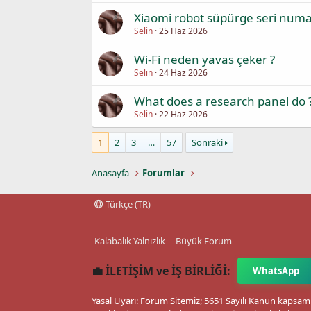
Xiaomi robot süpürge seri numa
Selin
25 Haz 2026
Wi-Fi neden yavas çeker ?
Selin
24 Haz 2026
What does a research panel do 
Selin
22 Haz 2026
1
2
3
…
57
Sonraki
Anasayfa
Forumlar
Türkçe (TR)
Kalabalık Yalnızlık
Büyük Forum
💼 İLETİŞİM ve İŞ BİRLİĞİ:
WhatsApp
Yasal Uyarı: Forum Sitemiz; 5651 Sayılı Kanun kapsamı