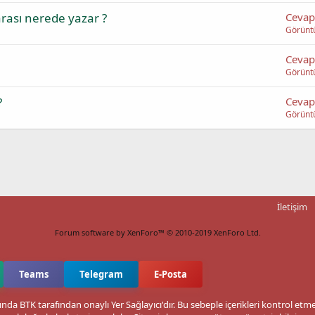
rası nerede yazar ?
Cevap
Görünt
Cevap
Görünt
?
Cevap
Görünt
İletişim
Forum software by XenForo™
© 2010-2019 XenForo Ltd.
Teams
Telegram
E-Posta
nda BTK tarafından onaylı Yer Sağlayıcı'dır. Bu sebeple içerikleri kontrol et