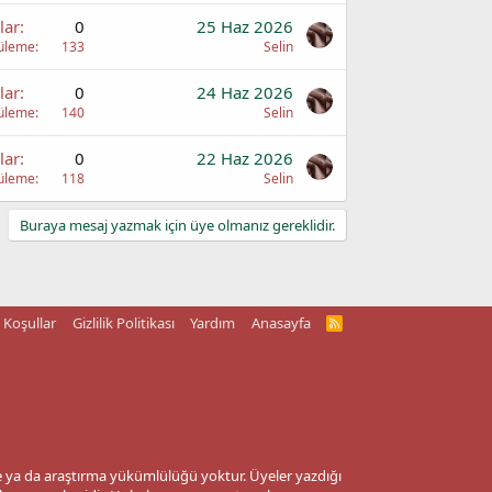
lar
0
25 Haz 2026
üleme
133
Selin
lar
0
24 Haz 2026
üleme
140
Selin
lar
0
22 Haz 2026
üleme
118
Selin
Buraya mesaj yazmak için üye olmanız gereklidir.
Koşullar
Gizlilik Politikası
Yardım
Anasayfa
R
S
S
me ya da araştırma yükümlülüğü yoktur. Üyeler yazdığı