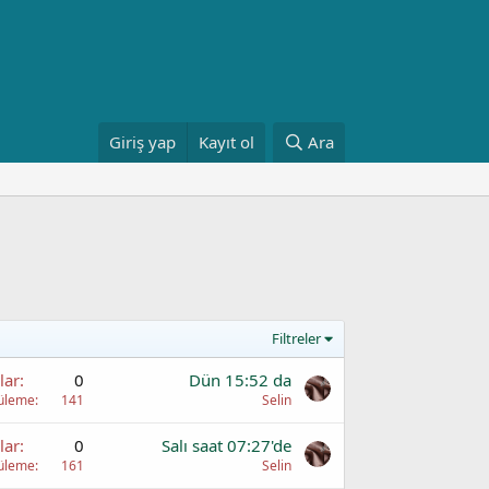
Giriş yap
Kayıt ol
Ara
Filtreler
lar
0
Dün 15:52 da
üleme
141
Selin
lar
0
Salı saat 07:27'de
üleme
161
Selin