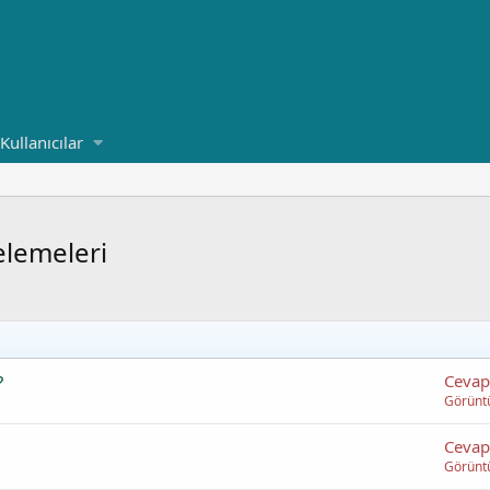
Kullanıcılar
elemeleri
?
Cevap
Görünt
Cevap
Görünt