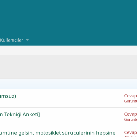
Kullanıcılar
rumsuz)
Cevap
Görünt
n Tekniği Anketi]
Cevap
Görünt
tümüne gelsin, motosiklet sürücülerinin hepsine
Cevap