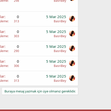
üleme
298
BasriBey
lar
0
5 Mar 2025
üleme
313
BasriBey
lar
0
5 Mar 2025
üleme
303
BasriBey
lar
0
5 Mar 2025
üleme
290
BasriBey
lar
0
5 Mar 2025
üleme
306
BasriBey
lar
0
5 Mar 2025
üleme
313
BasriBey
Buraya mesaj yazmak için üye olmanız gereklidir.