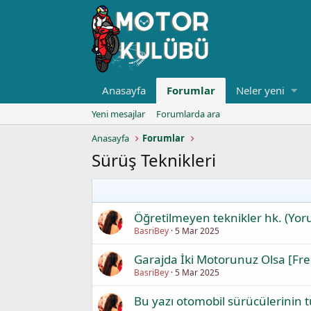
Anasayfa
Forumlar
Neler yeni
Yeni mesajlar
Forumlarda ara
Anasayfa
Forumlar
Sürüş Teknikleri
Öğretilmeyen teknikler hk. (Yo
BasriBey
5 Mar 2025
Garajda İki Motorunuz Olsa [Fre
BasriBey
5 Mar 2025
Bu yazı otomobil sürücülerinin 