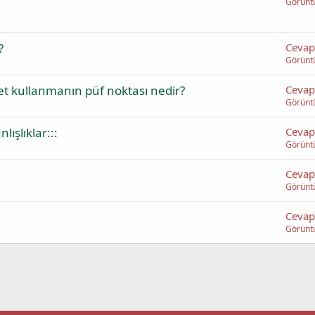
Görünt
?
Cevap
Görünt
let kullanmanın püf noktası nedir?
Cevap
Görünt
ışlıklar:::
Cevap
Görünt
Cevap
Görünt
Cevap
Görünt