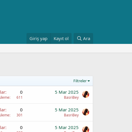
Giriş yap
Kayıt ol
Ara
Filtreler
lar
0
5 Mar 2025
üleme
611
BasriBey
lar
0
5 Mar 2025
üleme
301
BasriBey
lar
0
5 Mar 2025