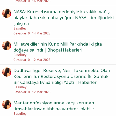
Cevaplar
0
16 Mar 2023
NASA: Küresel ısınma nedeniyle kuraklık, yağışlı
olaylar daha sık, daha yoğun: NASA liderliğindeki
çalışma
BasriBey
Cevaplar
0
14 Mar 2023
Milletvekillerinin Kuno Milli Parkı’nda iki çita
doğaya salındı | Bhopal Haberleri
BasriBey
Cevaplar
0
12 Mar 2023
Dudhwa Tiger Reserve, Nesli Tükenmekte Olan
Kedilerin Tür Restorasyonu Üzerine İki Günlük
Bir Çalıştaya Ev Sahipliği Yaptı | Haberler
BasriBey
Cevaplar
0
12 Mar 2023
Mantar enfeksiyonlarına karşı korunan
timsahlar insan tıbbına yardımcı olabilir
BasriBey