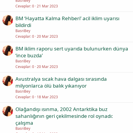
BasriBey
Cevaplar
0
21 Mar 2023
BM ‘Hayatta Kalma Rehberi’ acil iklim uyarısı
bildirdi
BasriBey
Cevaplar
0
20 Mar 2023
BM iklim raporu sert uyarıda bulunurken dünya
‘ince buzda’
BasriBey
Cevaplar
0
20 Mar 2023
Avustralya sıcak hava dalgası sırasında
milyonlarca ölü balık yıkanıyor
BasriBey
Cevaplar
0
18 Mar 2023
Olağandışı ısınma, 2002 Antarktika buz
sahanlığının geri çekilmesinde rol oynadı:
çalışma
BasriBey