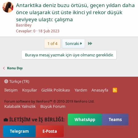
Antarktika deniz buzu örtüsü, geçen yıldan daha
önce ulaşarak üst üste ikinci yıl rekor düşük
seviyeye ulaştı: çalışma
BasriBey
Cevaplar
0
18 Şub 2023
Last
1 of 4
Sonraki
Buraya mesaj yazmak için üye olmanız gereklidir.
Konu Dışı
Türkçe (TR)
İletişim
Koşullar
Gizlilik Politikası
Yardım
Anasayfa
R
S
S
Forum software by XenForo™
© 2010-2019 XenForo Ltd.
Kalabalık Yalnızlık
Büyük Forum
💼 İLETİŞİM ve İŞ BİRLİĞİ:
WhatsApp
Teams
Telegram
E-Posta