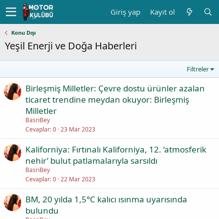
Giriş yap
Kayıt ol
Konu Dışı
Yeşil Enerji ve Doğa Haberleri
Filtreler
Birleşmiş Milletler: Çevre dostu ürünler azalan
ticaret trendine meydan okuyor: Birleşmiş
Milletler
BasriBey
Cevaplar
0
23 Mar 2023
Kaliforniya: Fırtınalı Kaliforniya, 12. ‘atmosferik
nehir’ bulut patlamalarıyla sarsıldı
BasriBey
Cevaplar
0
22 Mar 2023
BM, 20 yılda 1,5°C kalıcı ısınma uyarısında
bulundu