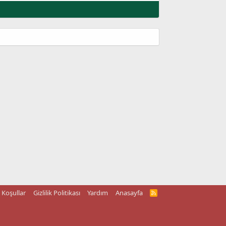
Koşullar
Gizlilik Politikası
Yardım
Anasayfa
R
S
S