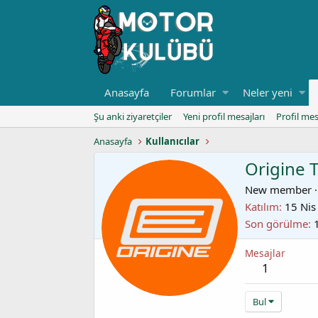
Anasayfa
Forumlar
Neler yeni
Şu anki ziyaretçiler
Yeni profil mesajları
Profil mes
Anasayfa
Kullanıcılar
Origine 
New member
·
Katılım
15 Nis
Son görülme
Mesajlar
1
Bul