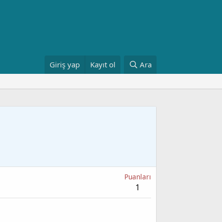
Giriş yap
Kayıt ol
Ara
Puanları
1