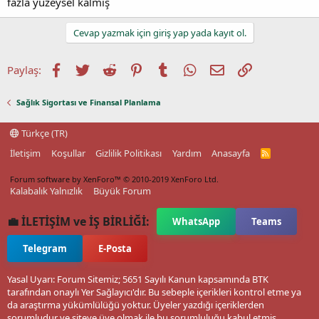
fazla yüzeysel kalmış
Cevap yazmak için giriş yap yada kayıt ol.
Facebook
Twitter
Reddit
Pinterest
Tumblr
WhatsApp
E-posta
Link
Paylaş:
Sağlık Sigortası ve Finansal Planlama
Türkçe (TR)
İletişim
Koşullar
Gizlilik Politikası
Yardım
Anasayfa
R
S
S
Forum software by XenForo™
© 2010-2019 XenForo Ltd.
Kalabalık Yalnızlık
Büyük Forum
💼 İLETİŞİM ve İŞ BİRLİĞİ:
WhatsApp
Teams
Telegram
E-Posta
Yasal Uyarı: Forum Sitemiz; 5651 Sayılı Kanun kapsamında BTK
tarafından onaylı Yer Sağlayıcı'dır. Bu sebeple içerikleri kontrol etme ya
da araştırma yükümlülüğü yoktur. Üyeler yazdığı içeriklerden
sorumludur ve siteye üye olmak ile bu sorumluluğu kabul etmiş