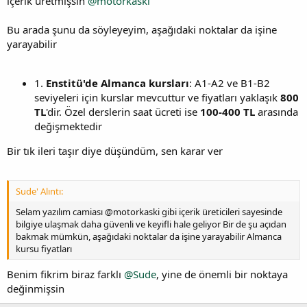
içerik üretmişsin
@motorkaski
Bu arada şunu da söyleyeyim, aşağıdaki noktalar da işine
yarayabilir
1.
Enstitü'de Almanca kursları
: A1-A2 ve B1-B2
seviyeleri için kurslar mevcuttur ve fiyatları yaklaşık
800
TL
'dir. Özel derslerin saat ücreti ise
100-400 TL
arasında
değişmektedir
Bir tık ileri taşır diye düşündüm, sen karar ver
Sude' Alıntı:
Selam yazılım camiası @motorkaski gibi içerik üreticileri sayesinde
bilgiye ulaşmak daha güvenli ve keyifli hale geliyor Bir de şu açıdan
bakmak mümkün, aşağıdaki noktalar da işine yarayabilir Almanca
kursu fiyatları
Benim fikrim biraz farklı
@Sude
, yine de önemli bir noktaya
değinmişsin