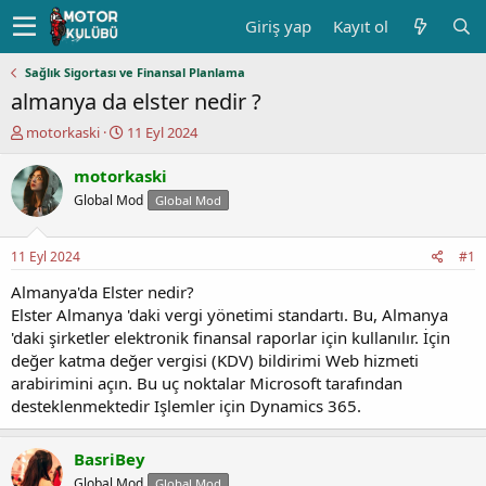
Giriş yap
Kayıt ol
Sağlık Sigortası ve Finansal Planlama
almanya da elster nedir ?
K
B
motorkaski
11 Eyl 2024
o
a
n
ş
motorkaski
u
l
Global Mod
Global Mod
y
a
u
n
b
g
11 Eyl 2024
#1
a
ı
ş
ç
Almanya'da Elster nedir?
l
t
Elster Almanya 'daki vergi yönetimi standartı. Bu, Almanya
a
a
'daki şirketler elektronik finansal raporlar için kullanılır. İçin
t
r
değer katma değer vergisi (KDV) bildirimi Web hizmeti
a
i
arabirimini açın. Bu uç noktalar Microsoft tarafından
n
h
desteklenmektedir Işlemler için Dynamics 365.
i
BasriBey
Global Mod
Global Mod