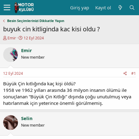
Giriş yap
Kayıt ol
Besin Seçimlerinizi Dikkatle Yapın
buyuk cin kitliginda kac kisi oldu ?
K
B
Emir
12 Eyl 2024
o
a
n
ş
Emir
u
l
New member
y
a
u
n
b
g
12 Eyl 2024
#1
a
ı
ş
ç
Büyük Çin kıtlığında kaç kişi öldü?
l
t
1958 ve 1962 yılları arasında 36 milyon insanın ölümü ile
a
a
sonuçlanan “Büyük Çin Kıtlığı” dışında çoğu unutulmuş veya
t
r
hatırlanmak için yeterince önemli görülmemiş.
a
i
n
h
i
Selin
New member