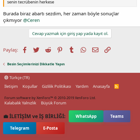
senin tecrübenin herkese
Burada biraz abartı sezdim, her zaman böyle sonuçlar
çıkmıyor
@Ceren
Cevap yazmak için giriş yap yada kayıt ol.
Facebook
Twitter
Reddit
Pinterest
Tumblr
WhatsApp
E-posta
Link
Paylaş:
Besin Seçimlerinizi Dikkatle Yapın
Türkçe (TR)
İletişim
Koşullar
Gizlilik Politikası
Yardım
Anasayfa
R
S
S
Forum software by XenForo™
© 2010-2019 XenForo Ltd.
Kalabalık Yalnızlık
Büyük Forum
💼 İLETİŞİM ve İŞ BİRLİĞİ:
WhatsApp
Teams
Telegram
E-Posta