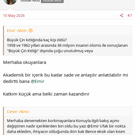
Global Mod
Global Mod
10 May 2026
#7
Emir' Alıntı:
Büyük Çin kıtlığında kaç kişi öldü?
1958 ve 1962 yılları arasında 36 milyon insanın ölümü ile sonuçlanan
"Büyük Çin Kıtlığı" dışında çoğu unutulmuş veya
Merhaba okuyanlara
Akademik bir içerik bu kadar sade ve anlaşılır anlatılabilir mi
dedirtti bana
@Emir
Katkım küçük ama belki zaman kazandırır
Ceren' Alıntı:
Merhaba denemekten korkmayanlara Konuyla ilgili bakış açımı
değiştiren nadir içeriklerden biri oldu bu yazı @Emir Ufak bir nokta
daha ekledim, ihtiyacın olduğunda dön bak Bence eksik olan kısım