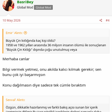
BasriBey
Global Mod
Global Mod
10 May 2026
#4
Emir' Alıntı:
Büyük Çin kıtlığında kaç kişi öldü?
1958 ve 1962 yılları arasında 36 milyon insanın ölümü ile sonuçlanan
"Büyük Çin Kıtlığı" dışında çoğu unutulmuş veya
Merhaba canlar
Bilgi vermek yetmez, onu akılda kalıcı kılmak gerekir; sen
bunu çok iyi başarmışsın
Konu dağılmasın diye sadece tek cümle bıraktım
Sevval' Alıntı:
Özgün, dikkatle hazırlanmış ve farklı bakış açısı sunan bir içerik
üretmişsin @Emir Bu tarz nitelikli içeriklerin değeri zamanla daha