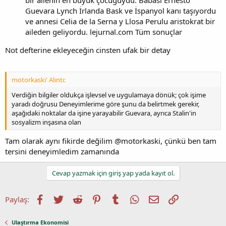
Guevara Lynch İrlanda Bask ve İspanyol kanı taşıyordu
ve annesi Celia de la Serna y Llosa Perulu aristokrat bir
aileden geliyordu. lejurnal.com Tüm sonuçlar
Not defterine ekleyeceğin cinsten ufak bir detay
motorkaski' Alıntı:
Verdiğin bilgiler oldukça işlevsel ve uygulamaya dönük; çok işime
yaradı doğrusu Deneyimlerime göre şunu da belirtmek gerekir,
aşağıdaki noktalar da işine yarayabilir Guevara, ayrıca Stalin'in
sosyalizm inşasına olan
Tam olarak aynı fikirde değilim @motorkaski, çünkü ben tam
tersini deneyimledim zamanında
Cevap yazmak için giriş yap yada kayıt ol.
Facebook
Twitter
Reddit
Pinterest
Tumblr
WhatsApp
E-posta
Link
Paylaş:
Ulaştırma Ekonomisi