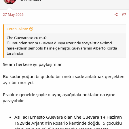
27 May 2026
#7
Ceren' Alıntı:
Che Guevara solcu mu?
Ölümünden sonra Guevara dünya üzerinde sosyalist devrimci
hareketlerin sembolü haline gelmiştir. Guevara'nın Alberto Korda
tarafından
Selam herkese iyi paylaşımlar
Bu kadar yoğun bilgi dolu bir metni sade anlatmak gerçekten
ayrı bir meziyet
Pratikte genelde şöyle oluyor, aşağıdaki noktalar da işine
yarayabilir
Asıl adı Ernesto Guevara olan Che Guevara 14 Haziran
1928'de Arjantin'in Rosario kentinde doğdu. 5 çocuklu
bir ailenin en büyük çocuğuydu. Babası Ernesto