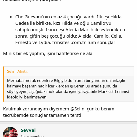
Che Guevara'nın en az 4 çocuğu vardı. İlk eşi Hilda
Gadea ile birlikte, kızı Hilda ve oğlu Camilo'yu
sahiplenmişti. İkinci eşi Aleida March ile evlendikten
sonra, çiftin beş çocuğu oldu: Aleida, Camilo, Celia,
Ernesto ve Lydia. frmsitesi.com.tr Tüm sonuçlar
Minik bir ek yaptım, işini hafifletirse ne ala
Selin' Alıntı:
Merhaba merak edenlere Bilgiyle dolu ama bir yandan da anlaşılır
kalmayı başaran nadir içeriklerden @Ceren Bu arada şunu da
söyleyeyim, aşağıdaki noktalar da işine yarayabilir Marksist-Leninist
ideolojiyi benimseyen
Katılmak zorundayım diyemem @Selin, çünkü benim
tecrübemde sonuçlar tamamen tersti
Sevval
New member