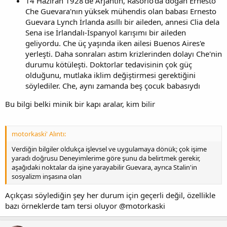
14 Haziran 1928'de Arjantin, Rasorio'da doğan Ernesto
Che Guevara'nın yüksek mühendis olan babası Ernesto
Guevara Lynch İrlanda asıllı bir aileden, annesi Clia dela
Sena ise İrlandalı-İspanyol karışımı bir aileden
geliyordu. Che üç yaşında iken ailesi Buenos Aires'e
yerleşti. Daha sonraları astım krizlerinden dolayı Che'nin
durumu kötüleşti. Doktorlar tedavisinin çok güç
olduğunu, mutlaka iklim değiştirmesi gerektiğini
söylediler. Che, aynı zamanda beş çocuk babasıydı
Bu bilgi belki minik bir kapı aralar, kim bilir
motorkaski' Alıntı:
Verdiğin bilgiler oldukça işlevsel ve uygulamaya dönük; çok işime
yaradı doğrusu Deneyimlerime göre şunu da belirtmek gerekir,
aşağıdaki noktalar da işine yarayabilir Guevara, ayrıca Stalin'in
sosyalizm inşasına olan
Açıkçası söylediğin şey her durum için geçerli değil, özellikle
bazı örneklerde tam tersi oluyor @motorkaski