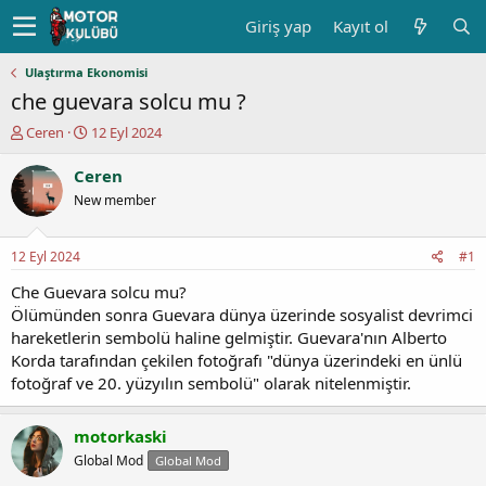
Giriş yap
Kayıt ol
Ulaştırma Ekonomisi
che guevara solcu mu ?
K
B
Ceren
12 Eyl 2024
o
a
n
ş
Ceren
u
l
New member
y
a
u
n
b
g
12 Eyl 2024
#1
a
ı
ş
ç
Che Guevara solcu mu?
l
t
Ölümünden sonra Guevara dünya üzerinde sosyalist devrimci
a
a
hareketlerin sembolü haline gelmiştir. Guevara'nın Alberto
t
r
Korda tarafından çekilen fotoğrafı "dünya üzerindeki en ünlü
a
i
fotoğraf ve 20. yüzyılın sembolü" olarak nitelenmiştir.
n
h
i
motorkaski
Global Mod
Global Mod