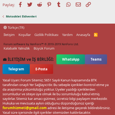
Facebook
Twitter
Reddit
Pinterest
Tumblr
WhatsApp
E-posta
Link
Paylaş:
Motosiklet Eldivenleri
Türkçe (TR)
İletişim
Koşullar
Gizlilik Politikası
Yardım
Anasayfa
R
S
S
Forum software by XenForo™
© 2010-2019 XenForo Ltd.
Kalabalık Yalnızlık
Büyük Forum
💼 İLETİŞİM ve İŞ BİRLİĞİ:
WhatsApp
Teams
Telegram
E-Posta
Yasal Uyarı: Forum Sitemiz; 5651 Sayılı Kanun kapsamında BTK
tarafından onaylı Yer Sağlayıcı'dır. Bu sebeple içerikleri kontrol etme ya
da araştırma yükümlülüğü yoktur. Üyeler yazdığı içeriklerden
sorumludur ve siteye üye olmak ile bu sorumluluğu kabul etmiş
sayılırlar. Sitemiz kar amacı gütmez, ücretsiz bilgi paylaşım merkezidir.
Hukuka ve mevzuata aykırı olduğunu düşündüğünüz içeriği
forumhizmeti@gmail.com
adresi ile iletişime geçerek bildirebilirsiniz.
Yasal süre içerisinde ilgili içerikler sitemizden kaldırılacaktır.