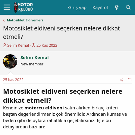
Giriş yap
Kayıt ol
Motosiklet Eldivenleri
Motosiklet eldiveni seçerken nelere dikkat
etmeli?
K
B
Selim Kemal
25 Kas 2022
o
a
n
ş
Selim Kemal
u
l
New member
y
a
u
n
b
g
25 Kas 2022
#1
a
ı
ş
ç
Motosiklet eldiveni seçerken nelere
l
t
dikkat etmeli?
a
a
t
r
Kendinize
motorcu eldiveni
satın alırken birkaç kriteri
a
i
baştan değerlendirmeniz çok önemlidir. Ardından kumaş ve
n
h
beden gibi detaylara rahatlıkla geçebilirsiniz. İşte bu
i
detaylardan bazıları: