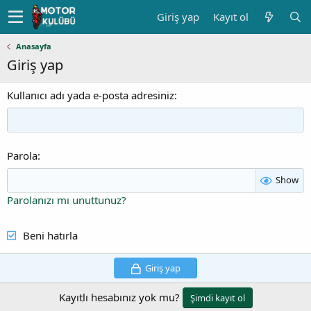
Giriş yap
Kayıt ol
Anasayfa
Giriş yap
Kullanıcı adı yada e-posta adresiniz
Parola
Show
Parolanızı mı unuttunuz?
Beni hatırla
Giriş yap
Kayıtlı hesabınız yok mu?
Şimdi kayıt ol