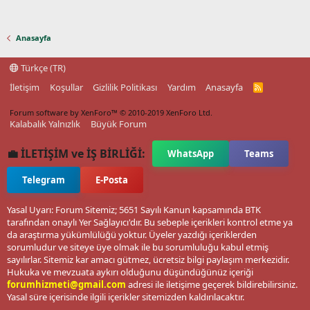
Anasayfa
Türkçe (TR)
İletişim
Koşullar
Gizlilik Politikası
Yardım
Anasayfa
R
S
S
Forum software by XenForo™
© 2010-2019 XenForo Ltd.
Kalabalık Yalnızlık
Büyük Forum
💼 İLETİŞİM ve İŞ BİRLİĞİ:
WhatsApp
Teams
Telegram
E-Posta
Yasal Uyarı: Forum Sitemiz; 5651 Sayılı Kanun kapsamında BTK
tarafından onaylı Yer Sağlayıcı'dır. Bu sebeple içerikleri kontrol etme ya
da araştırma yükümlülüğü yoktur. Üyeler yazdığı içeriklerden
sorumludur ve siteye üye olmak ile bu sorumluluğu kabul etmiş
sayılırlar. Sitemiz kar amacı gütmez, ücretsiz bilgi paylaşım merkezidir.
Hukuka ve mevzuata aykırı olduğunu düşündüğünüz içeriği
forumhizmeti@gmail.com
adresi ile iletişime geçerek bildirebilirsiniz.
Yasal süre içerisinde ilgili içerikler sitemizden kaldırılacaktır.