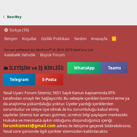
BasriBey
Türkçe (TR)
İletişim
Koşullar
Gizlilik Politikası
Yardım
Anasayfa
R
S
S
Forum software by XenForo™
© 2010-2019 XenForo Ltd.
Kalabalık Yalnızlık
Büyük Forum
💼 İLETİŞİM ve İŞ BİRLİĞİ:
WhatsApp
Teams
Telegram
E-Posta
Yasal Uyarı: Forum Sitemiz; 5651 Sayılı Kanun kapsamında BTK
tarafından onaylı Yer Sağlayıcı'dır. Bu sebeple içerikleri kontrol etme ya
da araştırma yükümlülüğü yoktur. Üyeler yazdığı içeriklerden
sorumludur ve siteye üye olmak ile bu sorumluluğu kabul etmiş
sayılırlar. Sitemiz kar amacı gütmez, ücretsiz bilgi paylaşım merkezidir.
Hukuka ve mevzuata aykırı olduğunu düşündüğünüz içeriği
forumhizmeti@gmail.com
adresi ile iletişime geçerek bildirebilirsiniz.
Yasal süre içerisinde ilgili içerikler sitemizden kaldırılacaktır.