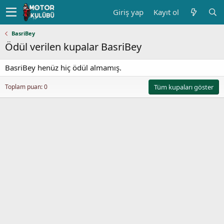
Giriş yap
Kayıt ol
BasriBey
Ödül verilen kupalar BasriBey
BasriBey henüz hiç ödül almamış.
Toplam puan: 0
Tüm kupaları göster