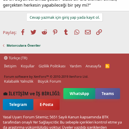
gerçekten herkesin yapabileceği bir şey mi?”
Cevap yazmak için giriş yap yada kayıt ol.
Facebook
Twitter
Reddit
Pinterest
Tumblr
WhatsApp
E-posta
Link
Paylaş:
Motorculara Öneriler
Türkçe (TR)
İletişim
Koşullar
Gizlilik Politikası
Yardım
Anasayfa
R
S
S
Forum software by XenForo™
© 2010-2019 XenForo Ltd.
Kalabalık Yalnızlık
Büyük Forum
💼 İLETİŞİM ve İŞ BİRLİĞİ:
WhatsApp
Teams
Telegram
E-Posta
Yasal Uyarı: Forum Sitemiz; 5651 Sayılı Kanun kapsamında BTK
tarafından onaylı Yer Sağlayıcı'dır. Bu sebeple içerikleri kontrol etme ya
da araştırma yükümlülüğü yoktur. Üyeler yazdığı içeriklerden