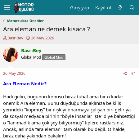
Giriş yap
Kayıt ol
Motorculara Öneriler
Ara eleman ne demek kısaca ?
K
B
BasriBey
26 May 2026
o
a
n
ş
BasriBey
u
l
Global Mod
Global Mod
y
a
u
n
b
g
26 May 2026
#1
a
ı
ş
ç
Ara Eleman Nedir?
l
t
a
a
Hadi gelin, bugünün konusu biraz tuhaf ama bir o kadar
t
r
önemli: Ara eleman. Bunu duyduğunda aklınıza belki iş
a
i
yerindeki “kopmuş” bir ilişkiyi onarmaya çalışan biri gelir ya
n
h
da sosyal medyada birinin “böyle insanlar işte” diye bahsettiği
i
o “tanımadık ama çok şey biliyormuş” tiplere rastlarsınız.
Ancak, aslında "ara eleman" tam olarak bu değil. O halde,
biraz daha yakından bakalım!