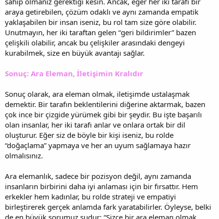
sahip olmanız gerektiği kesin. Ancak, eğer her iki tarafı bir
araya getirebilen, çözüm odaklı ve aynı zamanda empatik
yaklaşabilen bir insan iseniz, bu rol tam size göre olabilir.
Unutmayın, her iki taraftan gelen “geri bildirimler” bazen
çelişkili olabilir, ancak bu çelişkiler arasındaki dengeyi
kurabilmek, size en büyük avantajı sağlar.
Sonuç: Ara Eleman, İletişimin Kralıdır
Sonuç olarak, ara eleman olmak, iletişimde ustalaşmak
demektir. Bir tarafın beklentilerini diğerine aktarmak, bazen
çok ince bir çizgide yürümek gibi bir şeydir. Bu işte başarılı
olan insanlar, her iki tarafı anlar ve onlara ortak bir dil
oluşturur. Eğer siz de böyle bir kişi iseniz, bu rolde
“doğaçlama” yapmaya ve her an uyum sağlamaya hazır
olmalısınız.
Ara elemanlık, sadece bir pozisyon değil, aynı zamanda
insanların birbirini daha iyi anlaması için bir fırsattır. Hem
erkekler hem kadınlar, bu rolde strateji ve empatiyi
birleştirerek gerçek anlamda fark yaratabilirler. Öyleyse, belki
de en büyük sorumuz şudur: “Sizce bir ara eleman olmak,