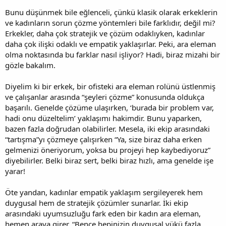
Bunu düşünmek bile eğlenceli, çünkü klasik olarak erkeklerin
ve kadınların sorun çözme yöntemleri bile farklıdır, değil mi?
Erkekler, daha çok stratejik ve çözüm odaklıyken, kadınlar
daha çok ilişki odaklı ve empatik yaklaşırlar. Peki, ara eleman
olma noktasında bu farklar nasıl işliyor? Hadi, biraz mizahi bir
gözle bakalım.
Diyelim ki bir erkek, bir ofisteki ara eleman rolünü üstlenmiş
ve çalışanlar arasında “şeyleri çözme” konusunda oldukça
başarılı. Genelde çözüme ulaşırken, ‘burada bir problem var,
hadi onu düzeltelim’ yaklaşımı hakimdir. Bunu yaparken,
bazen fazla doğrudan olabilirler. Mesela, iki ekip arasındaki
“tartışma”yı çözmeye çalışırken “Ya, size biraz daha erken
gelmenizi öneriyorum, yoksa bu projeyi hep kaybediyoruz”
diyebilirler. Belki biraz sert, belki biraz hızlı, ama genelde işe
yarar!
Öte yandan, kadınlar empatik yaklaşım sergileyerek hem
duygusal hem de stratejik çözümler sunarlar. İki ekip
arasındaki uyumsuzluğu fark eden bir kadın ara eleman,
hemen araya girer, “Bence hepinizin duygusal yükü fazla.