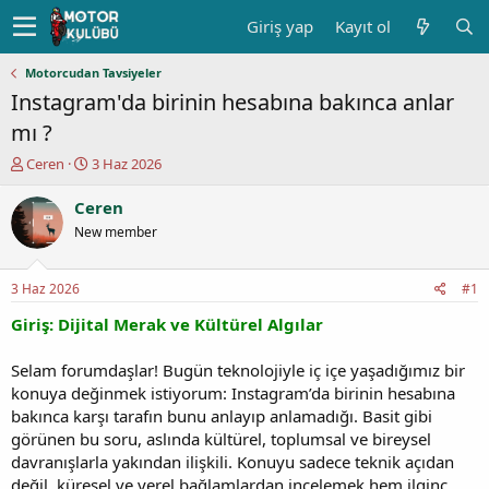
Giriş yap
Kayıt ol
Motorcudan Tavsiyeler
Instagram'da birinin hesabına bakınca anlar
mı ?
K
B
Ceren
3 Haz 2026
o
a
n
ş
Ceren
u
l
New member
y
a
u
n
b
g
3 Haz 2026
#1
a
ı
ş
ç
Giriş: Dijital Merak ve Kültürel Algılar
l
t
a
a
Selam forumdaşlar! Bugün teknolojiyle iç içe yaşadığımız bir
t
r
konuya değinmek istiyorum: Instagram’da birinin hesabına
a
i
bakınca karşı tarafın bunu anlayıp anlamadığı. Basit gibi
n
h
görünen bu soru, aslında kültürel, toplumsal ve bireysel
i
davranışlarla yakından ilişkili. Konuyu sadece teknik açıdan
değil, küresel ve yerel bağlamlardan incelemek hem ilginç