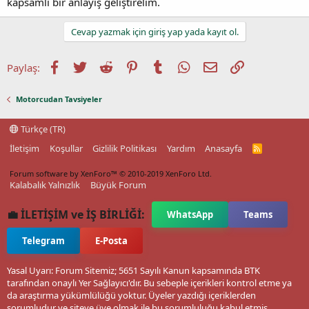
kapsamlı bir anlayış geliştirelim.
Cevap yazmak için giriş yap yada kayıt ol.
Facebook
Twitter
Reddit
Pinterest
Tumblr
WhatsApp
E-posta
Link
Paylaş:
Motorcudan Tavsiyeler
Türkçe (TR)
İletişim
Koşullar
Gizlilik Politikası
Yardım
Anasayfa
R
S
S
Forum software by XenForo™
© 2010-2019 XenForo Ltd.
Kalabalık Yalnızlık
Büyük Forum
💼 İLETİŞİM ve İŞ BİRLİĞİ:
WhatsApp
Teams
Telegram
E-Posta
Yasal Uyarı: Forum Sitemiz; 5651 Sayılı Kanun kapsamında BTK
tarafından onaylı Yer Sağlayıcı'dır. Bu sebeple içerikleri kontrol etme ya
da araştırma yükümlülüğü yoktur. Üyeler yazdığı içeriklerden
sorumludur ve siteye üye olmak ile bu sorumluluğu kabul etmiş