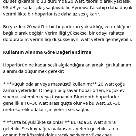
dB ses çıkarabilir. Bu durumda 20 watt, teorik olarak yaklaşık
98 dB’ye kadar çıkış sağlayabilir. Aynı watt’a sahip daha düşük
verimlilikte bir hoparlör ise daha az ses çıkarır.
Bu yüzden 20 watt’lık bir hoparlörün yüksekliği, verimliliğine
bağlı olarak değişir. Verimliliği yüksekse, bir odayı rahatça
doldurabilir; verimliliği düşükse aynı watt yeterli gelmeyebilir.
Kullanım Alanına Göre Değerlendirme
Hoparlörün ne kadar sesli algılandığını anlamak için kullanım
alanını da düşünmek gerekir:
* **Küçük odalar veya masaüstü kullanım:** 20 watt çoğu
zaman yeterlidir. Örneğin bilgisayar hoparlörleri, küçük ev
sinema sistemleri veya taşınabilir Bluetooth hoparlörler
genellikle 10–30 watt arası güçte olur ve bu watt, 20–30
metrekarelik odalar için yeterli ses sağlar.
* **Orta büyüklükte salonlar:** Burada 20 watt sınıra
gelebilir. Ses kaynağına yakınsanız yeterli gelebilir, ama
odanın her köşesini dolduracak seviyede yüksek ses