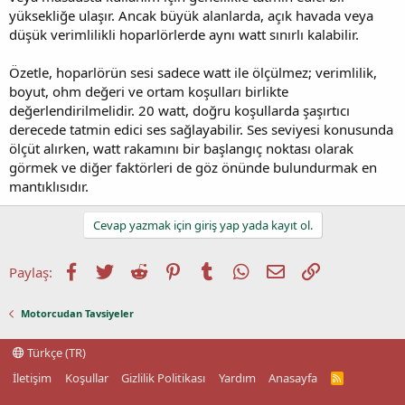
yüksekliğe ulaşır. Ancak büyük alanlarda, açık havada veya
düşük verimlilikli hoparlörlerde aynı watt sınırlı kalabilir.
Özetle, hoparlörün sesi sadece watt ile ölçülmez; verimlilik,
boyut, ohm değeri ve ortam koşulları birlikte
değerlendirilmelidir. 20 watt, doğru koşullarda şaşırtıcı
derecede tatmin edici ses sağlayabilir. Ses seviyesi konusunda
ölçüt alırken, watt rakamını bir başlangıç noktası olarak
görmek ve diğer faktörleri de göz önünde bulundurmak en
mantıklısıdır.
Cevap yazmak için giriş yap yada kayıt ol.
Facebook
Twitter
Reddit
Pinterest
Tumblr
WhatsApp
E-posta
Link
Paylaş:
Motorcudan Tavsiyeler
Türkçe (TR)
İletişim
Koşullar
Gizlilik Politikası
Yardım
Anasayfa
R
S
S