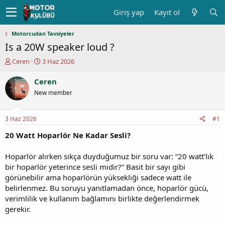
Giriş yap
Kayıt ol
Motorcudan Tavsiyeler
Is a 20W speaker loud ?
K
B
Ceren
3 Haz 2026
o
a
n
ş
Ceren
u
l
New member
y
a
u
n
b
g
3 Haz 2026
#1
a
ı
ş
ç
20 Watt Hoparlör Ne Kadar Sesli?
l
t
a
a
Hoparlör alırken sıkça duyduğumuz bir soru var: “20 watt’lık
t
r
bir hoparlör yeterince sesli midir?” Basit bir sayı gibi
a
i
görünebilir ama hoparlörün yüksekliği sadece watt ile
n
h
belirlenmez. Bu soruyu yanıtlamadan önce, hoparlör gücü,
i
verimlilik ve kullanım bağlamını birlikte değerlendirmek
gerekir.