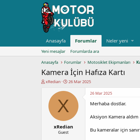
Anasayfa
Forumlar
Neler yeni
Yeni mesajlar
Forumlarda ara
Anasayfa
Forumlar
Motosiklet Ekipmanları
K
Kamera İçin Hafıza Kartı
K
B
xRedian
26 Mar 2025
o
a
n
ş
26 Mar 2025
u
l
X
Merhaba dostlar.
y
a
u
n
b
g
Aksiyon Kamera aldım am
a
ı
xRedian
ş
ç
Bu kameralar için sanır
l
t
Guest
a
a