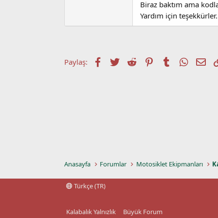
Biraz baktım ama kodla
t
r
a
i
Yardım için teşekkürler
n
h
i
Facebook
Twitter
Reddit
Pinterest
Tumblr
WhatsA
E-p
Paylaş:
Anasayfa
Forumlar
Motosiklet Ekipmanları
K
Türkçe (TR)
Kalabalık Yalnızlık
Büyük Forum