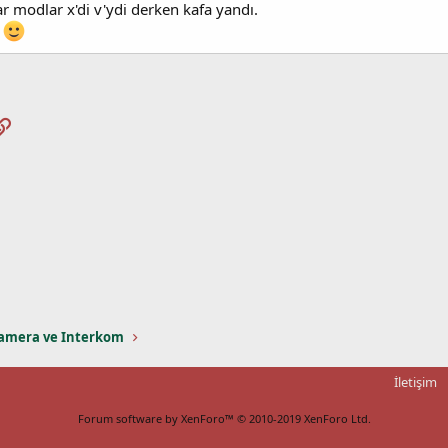
r modlar x'di v'ydi derken kafa yandı.
.
pp
osta
Link
amera ve Interkom
İletişim
Forum software by XenForo™
© 2010-2019 XenForo Ltd.