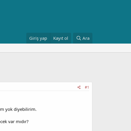
Giriş yap
Kayıt ol
Ara
#1
im yok diyebilirim.
ecek var mıdır?