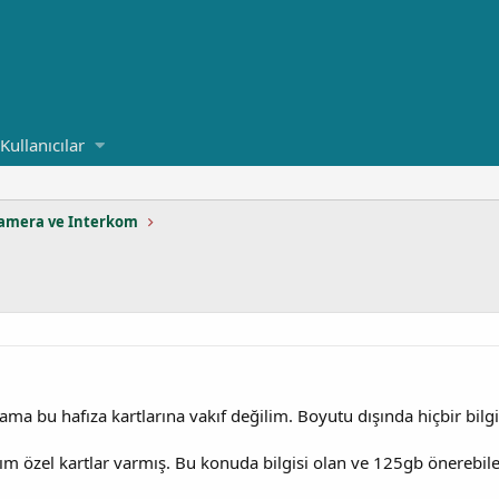
Kullanıcılar
amera ve Interkom
a bu hafıza kartlarına vakıf değilim. Boyutu dışında hiçbir bilg
ım özel kartlar varmış. Bu konuda bilgisi olan ve 125gb önerebil