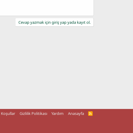
Cevap yazmak için giriş yap yada kayıt ol.
Koşullar
Gizlilik Politikası
Yardım
Anasayfa
R
S
S