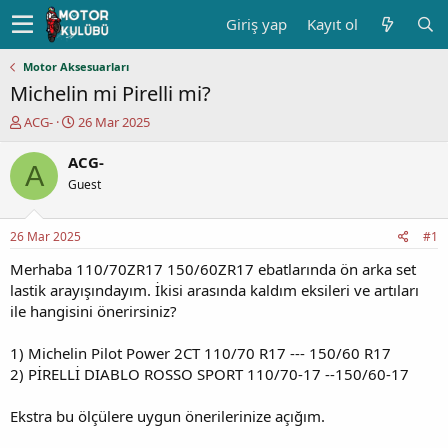
Giriş yap
Kayıt ol
Motor Aksesuarları
Michelin mi Pirelli mi?
K
B
ACG-
26 Mar 2025
o
a
n
ş
ACG-
A
u
l
Guest
y
a
u
n
b
g
26 Mar 2025
#1
a
ı
ş
ç
Merhaba 110/70ZR17 150/60ZR17 ebatlarında ön arka set
l
t
lastik arayışındayım. İkisi arasında kaldım eksileri ve artıları
a
a
ile hangisini önerirsiniz?
t
r
a
i
1) Michelin Pilot Power 2CT 110/70 R17 --- 150/60 R17
n
h
2) PİRELLİ DIABLO ROSSO SPORT 110/70-17 --150/60-17
i
Ekstra bu ölçülere uygun önerilerinize açığım.