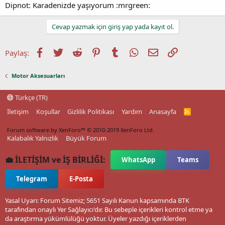
Dipnot: Karadenizde yaşıyorum :mrgreen:
Cevap yazmak için giriş yap yada kayıt ol.
Facebook
Twitter
Reddit
Pinterest
Tumblr
WhatsApp
E-posta
Link
Paylaş:
Motor Aksesuarları
Türkçe (TR)
İletişim
Koşullar
Gizlilik Politikası
Yardım
Anasayfa
R
S
S
Forum software by XenForo™
© 2010-2019 XenForo Ltd.
Kalabalık Yalnızlık
Büyük Forum
💼 İLETİŞİM ve İŞ BİRLİĞİ:
WhatsApp
Teams
Telegram
E-Posta
Yasal Uyarı: Forum Sitemiz; 5651 Sayılı Kanun kapsamında BTK
tarafından onaylı Yer Sağlayıcı'dır. Bu sebeple içerikleri kontrol etme ya
da araştırma yükümlülüğü yoktur. Üyeler yazdığı içeriklerden