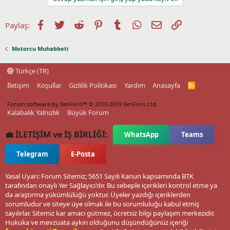
Facebook
Twitter
Reddit
Pinterest
Tumblr
WhatsApp
E-posta
Link
Paylaş:
Motorcu Muhabbeti
Türkçe (TR)
İletişim
Koşullar
Gizlilik Politikası
Yardım
Anasayfa
R
S
S
Forum software by XenForo™
© 2010-2019 XenForo Ltd.
Kalabalık Yalnızlık
Büyük Forum
💼 İLETİŞİM ve İŞ BİRLİĞİ:
WhatsApp
Teams
Telegram
E-Posta
Yasal Uyarı: Forum Sitemiz; 5651 Sayılı Kanun kapsamında BTK
tarafından onaylı Yer Sağlayıcı'dır. Bu sebeple içerikleri kontrol etme ya
da araştırma yükümlülüğü yoktur. Üyeler yazdığı içeriklerden
sorumludur ve siteye üye olmak ile bu sorumluluğu kabul etmiş
sayılırlar. Sitemiz kar amacı gütmez, ücretsiz bilgi paylaşım merkezidir.
Hukuka ve mevzuata aykırı olduğunu düşündüğünüz içeriği