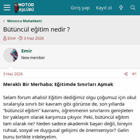
Giriş yap
Kayıt ol
Motorcu Muhabbeti
Bütüncül eğitim nedir ?
K
B
Emir
3 Haz 2026
o
a
n
ş
Emir
u
l
New member
y
a
u
n
b
g
3 Haz 2026
#1
a
ı
ş
ç
Meraklı Bir Merhaba: Eğitimde Sınırları Aşmak
l
t
a
a
Selam forum ahalisi! Eğitim dediğimiz olgu çoğumuz için okul
t
r
sıralarıyla sınırlı bir kavram gibi görünse de, son yıllarda
a
i
“bütüncül eğitim” kavramı, öğrenmenin sınırlarını genişleten
n
h
bir yaklaşım olarak karşımıza çıkıyor. Peki, bütüncül eğitim
i
tam olarak ne? Neden sadece akademik başarı değil, bireyin
ruhsal, sosyal ve duygusal gelişimi de önemseniyor? Gelin
bunu birlikte irdeleyelim.