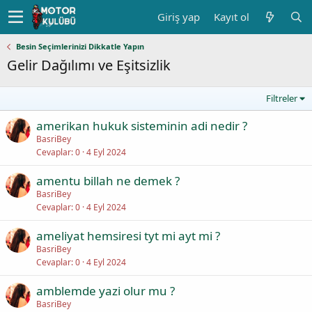
Giriş yap
Kayıt ol
Besin Seçimlerinizi Dikkatle Yapın
Gelir Dağılımı ve Eşitsizlik
Filtreler
amerikan hukuk sisteminin adi nedir ?
BasriBey
Cevaplar
0
4 Eyl 2024
amentu billah ne demek ?
BasriBey
Cevaplar
0
4 Eyl 2024
ameliyat hemsiresi tyt mi ayt mi ?
BasriBey
Cevaplar
0
4 Eyl 2024
amblemde yazi olur mu ?
BasriBey