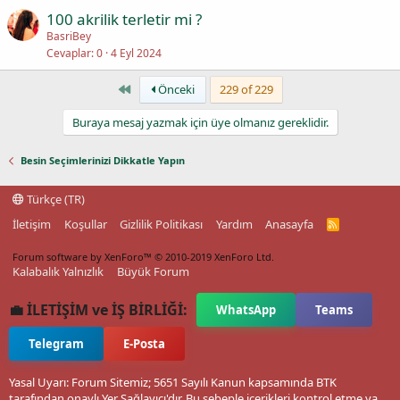
100 akrilik terletir mi ?
BasriBey
Cevaplar
0
4 Eyl 2024
First
Önceki
229 of 229
Buraya mesaj yazmak için üye olmanız gereklidir.
Besin Seçimlerinizi Dikkatle Yapın
Türkçe (TR)
İletişim
Koşullar
Gizlilik Politikası
Yardım
Anasayfa
R
S
S
Forum software by XenForo™
© 2010-2019 XenForo Ltd.
Kalabalık Yalnızlık
Büyük Forum
💼 İLETİŞİM ve İŞ BİRLİĞİ:
WhatsApp
Teams
Telegram
E-Posta
Yasal Uyarı: Forum Sitemiz; 5651 Sayılı Kanun kapsamında BTK
tarafından onaylı Yer Sağlayıcı'dır. Bu sebeple içerikleri kontrol etme ya