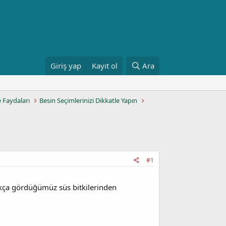
Giriş yap
Kayıt ol
Ara
e Faydaları
Besin Seçimlerinizi Dikkatle Yapın
#1
sıkça gördüğümüz süs bitkilerinden