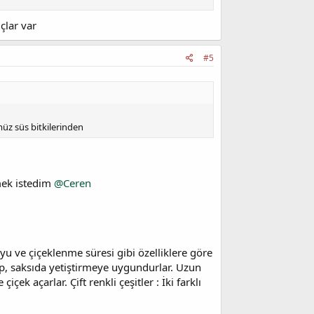
çlar var
#5
müz süs bitkilerinden
tmek istedim
@Ceren
yu ve çiçeklenme süresi gibi özelliklere göre
olup, saksıda yetiştirmeye uygundurlar. Uzun
içek açarlar. Çift renkli çeşitler : İki farklı