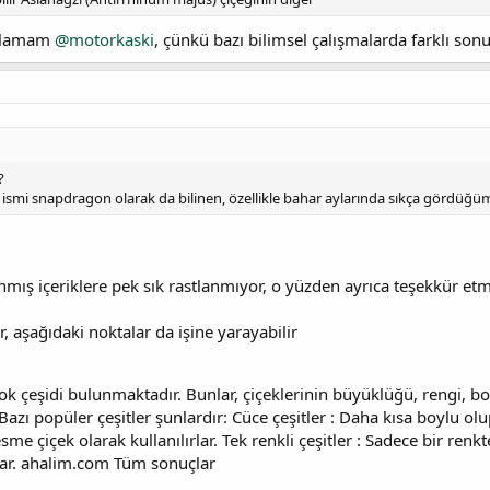
tılamam
@motorkaski
, çünkü bazı bilimsel çalışmalarda farklı sonu
?
ce ismi snapdragon olarak da bilinen, özellikle bahar aylarında sıkça gördüğü
nmış içeriklere pek sık rastlanmıyor, o yüzden ayrıca teşekkür e
, aşağıdaki noktalar da işine yarayabilir
ok çeşidi bulunmaktadır. Bunlar, çiçeklerinin büyüklüğü, rengi, bo
r. Bazı popüler çeşitler şunlardır: Cüce çeşitler : Daha kısa boylu 
sme çiçek olarak kullanılırlar. Tek renkli çeşitler : Sadece bir renkte ç
lar. ahalim.com Tüm sonuçlar