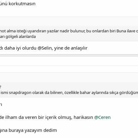
ünü korkutmasın
t alma isteği uyandıran yazılar nadir bulunur, bu onlardan biri Buna ilave ol
arı gölgeli alanlarda
ı daha iyi olurdu @Selin, yine de anlaşılır
?
ce ismi snapdragon olarak da bilinen, özellikle bahar aylarında sıkça gördüğü
ı
e ilham da veren bir içerik olmuş, harikasın
@Ceren
ğına buraya yazayım dedim