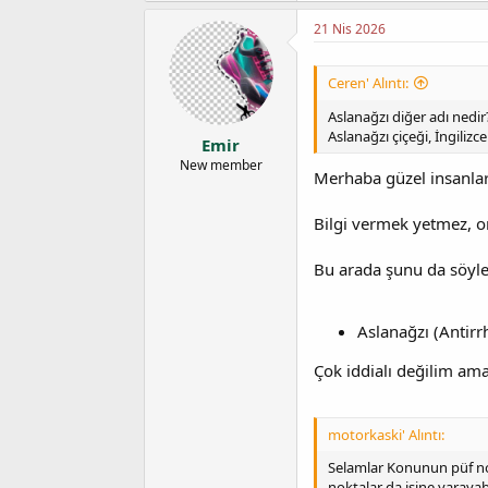
21 Nis 2026
Ceren' Alıntı:
Aslanağzı diğer adı nedir
Aslanağzı çiçeği, İngiliz
Emir
New member
Merhaba güzel insanla
Bilgi vermek yetmez, on
Bu arada şunu da söyley
Aslanağzı (Antirr
Çok iddialı değilim ama
motorkaski' Alıntı:
Selamlar Konunun püf nok
noktalar da işine yarayab