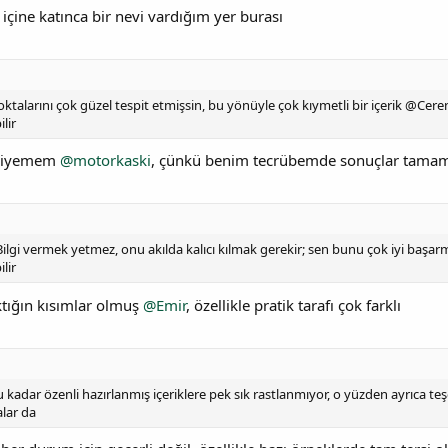
 içine katınca bir nevi vardığım yer burası
talarını çok güzel tespit etmişsin, bu yönüyle çok kıymetli bir içerik @Cer
lir
 diyemem
@motorkaski
, çünkü benim tecrübemde sonuçlar tamam
ilgi vermek yetmez, onu akılda kalıcı kılmak gerekir; sen bunu çok iyi başa
lir
ktığın kısımlar olmuş
@Emir
, özellikle pratik tarafı çok farklı
 kadar özenli hazırlanmış içeriklere pek sık rastlanmıyor, o yüzden ayrıca 
alar da