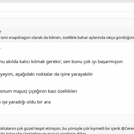
?
ce ismi snapdragon olarak da bilinen, özellikle bahar aylarında sıkça gördüğü
r
u akılda kalıcı kılmak gerekir; sen bunu çok iyi başarmışsın
eyim, aşağıdaki noktalar da işine yarayabilir
hinum majus) çiçeğinin bazı özellikleri
 işe yaradığı oldu bir ara
talarını çok güzel tespit etmişsin, bu yönüyle çok kıymetli bir içerik @Cer
ilir Aslanağzı (Antirrhinum majus) çiçeğinin diğer