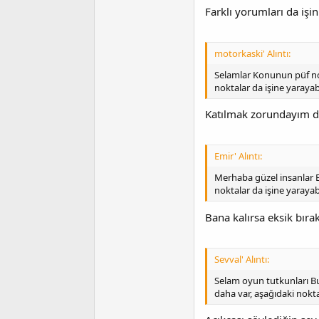
Farklı yorumları da işin
motorkaski' Alıntı:
Selamlar Konunun püf nok
noktalar da işine yarayabi
Katılmak zorundayım
Emir' Alıntı:
Merhaba güzel insanlar B
noktalar da işine yarayabi
Bana kalırsa eksik bıra
Sevval' Alıntı:
Selam oyun tutkunları Bu
daha var, aşağıdaki nokt