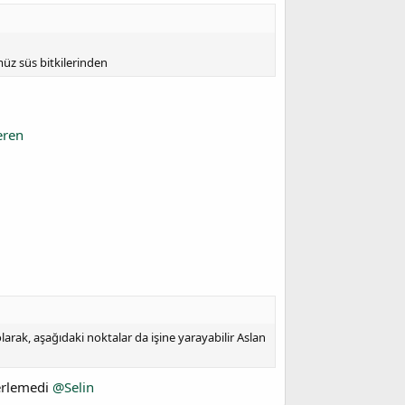
müz süs bitkilerinden
ren
arak, aşağıdaki noktalar da işine yarayabilir Aslan
lerlemedi
@Selin