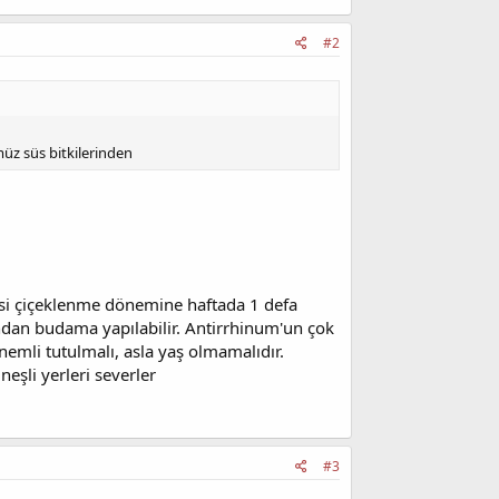
#2
müz süs bitkilerinden
i
tkisi çiçeklenme dönemine haftada 1 defa
ndan budama yapılabilir. Antirrhinum'un çok
 nemli tutulmalı, asla yaş olmamalıdır.
eşli yerleri severler
#3