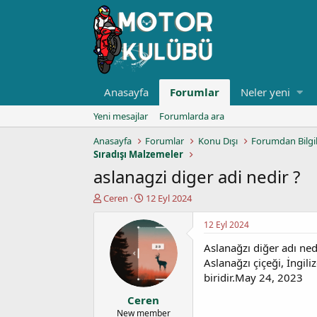
Anasayfa
Forumlar
Neler yeni
Yeni mesajlar
Forumlarda ara
Anasayfa
Forumlar
Konu Dışı
Forumdan Bilgi
Sıradışı Malzemeler
aslanagzi diger adi nedir ?
K
B
Ceren
12 Eyl 2024
o
a
n
ş
12 Eyl 2024
u
l
Aslanağzı diğer adı ned
y
a
u
n
Aslanağzı çiçeği, İngil
b
g
biridir.May 24, 2023
a
ı
Ceren
ş
ç
l
t
New member