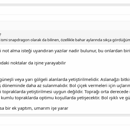
?
ce ismi snapdragon olarak da bilinen, özellikle bahar aylarında sıkça gördüğü
 not alma isteği uyandıran yazılar nadir bulunur, bu onlardan bir
ıdaki noktalar da işine yarayabilir
 güneşli veya yarı gölgeli alanlarda yetiştirilmelidir. Aslanağzı bi
 döneminde daha az sulanmalıdır. Bol çiçek vermeleri için uçları
tli topraklarda yetiştirilmesi uygun değildir. Toprağı orta derecede
 kumlu topraklarda optimu koşullarda yetişecektir. Bol ışıklı ve gün
sa bir ek yaptım, umarım işe yarar