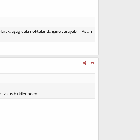
arak, aşağıdaki noktalar da işine yarayabilir Aslan
#6
müz süs bitkilerinden