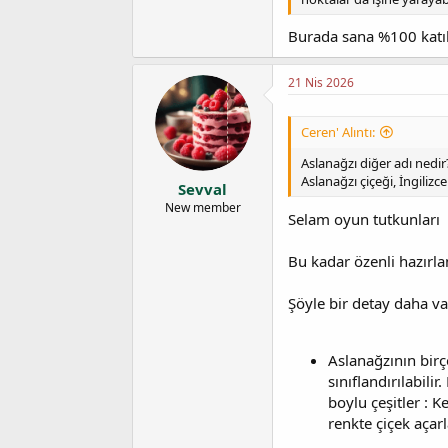
Burada sana %100 ka
21 Nis 2026
Ceren' Alıntı:
Aslanağzı diğer adı nedir
Aslanağzı çiçeği, İngiliz
Sevval
New member
Selam oyun tutkunları
Bu kadar özenli hazırla
Şöyle bir detay daha var
Aslanağzının birç
sınıflandırılabili
boylu çeşitler : Ke
renkte çiçek açar