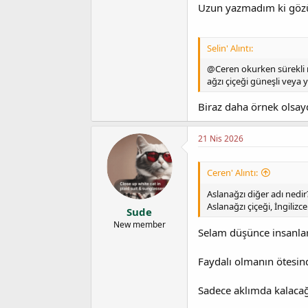
Uzun yazmadım ki göz
Selin' Alıntı:
@Ceren okurken sürekli no
ağzı çiçeği güneşli veya y
Biraz daha örnek olsayd
21 Nis 2026
Ceren' Alıntı:
Aslanağzı diğer adı nedir
Aslanağzı çiçeği, İngiliz
Sude
New member
Selam düşünce insanlar
Faydalı olmanın ötesind
Sadece aklımda kalaca