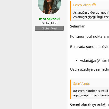
Ceren' Alıntı:
Aslanağzı diğer adı nedir
Aslanağzı çiçeği, İngiliz
motorkaski
Global Mod
Selamlar
Global Mod
Konunun püf noktalarını
Bu arada şunu da söyley
Aslanağzı (Antirr
Uzun uzadıya yazmadım
Selin' Alıntı:
@Ceren okurken sürekli no
ağzı çiçeği güneşli veya y
Genel olarak iyi anlat