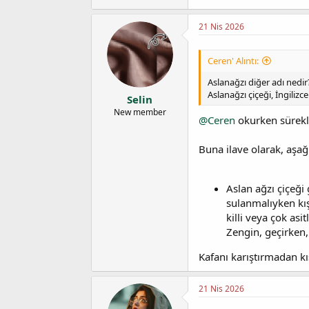
a
a
t
r
21 Nis 2026
a
i
n
h
i
Ceren' Alıntı:
Aslanağzı diğer adı nedir
Aslanağzı çiçeği, İngiliz
Selin
New member
@Ceren
okurken sürekli
Buna ilave olarak, aşağ
Aslan ağzı çiçeği
sulanmalıyken kış
killi veya çok asi
Zengin, geçirken,
Kafanı karıştırmadan kı
21 Nis 2026