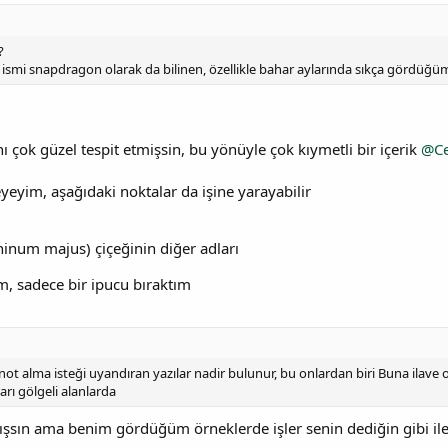
?
ce ismi snapdragon olarak da bilinen, özellikle bahar aylarında sıkça gördüğü
 çok güzel tespit etmişsin, bu yönüyle çok kıymetli bir içerik
@Ce
eyim, aşağıdaki noktalar da işine yarayabilir
hinum majus) çiçeğinin diğer adları
, sadece bir ipucu bıraktım
t alma isteği uyandıran yazılar nadir bulunur, bu onlardan biri Buna ilave ol
arı gölgeli alanlarda
mışsın ama benim gördüğüm örneklerde işler senin dediğin gibi i