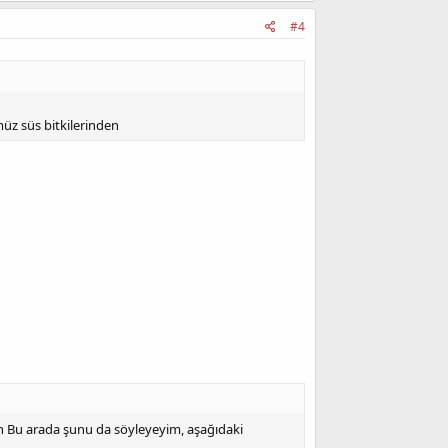
#4
müz süs bitkilerinden
en Bu arada şunu da söyleyeyim, aşağıdaki