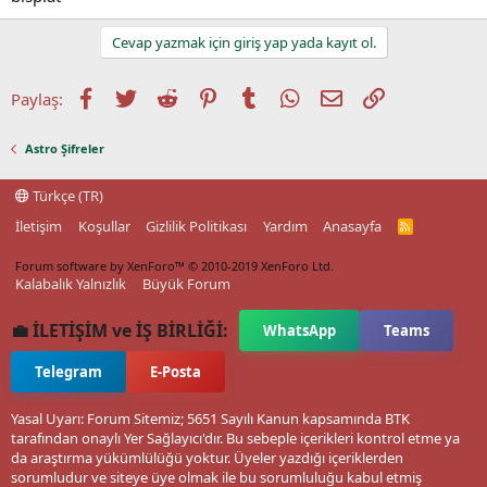
Cevap yazmak için giriş yap yada kayıt ol.
Facebook
Twitter
Reddit
Pinterest
Tumblr
WhatsApp
E-posta
Link
Paylaş:
Astro Şifreler
Türkçe (TR)
İletişim
Koşullar
Gizlilik Politikası
Yardım
Anasayfa
R
S
S
Forum software by XenForo™
© 2010-2019 XenForo Ltd.
Kalabalık Yalnızlık
Büyük Forum
💼 İLETİŞİM ve İŞ BİRLİĞİ:
WhatsApp
Teams
Telegram
E-Posta
Yasal Uyarı: Forum Sitemiz; 5651 Sayılı Kanun kapsamında BTK
tarafından onaylı Yer Sağlayıcı'dır. Bu sebeple içerikleri kontrol etme ya
da araştırma yükümlülüğü yoktur. Üyeler yazdığı içeriklerden
sorumludur ve siteye üye olmak ile bu sorumluluğu kabul etmiş