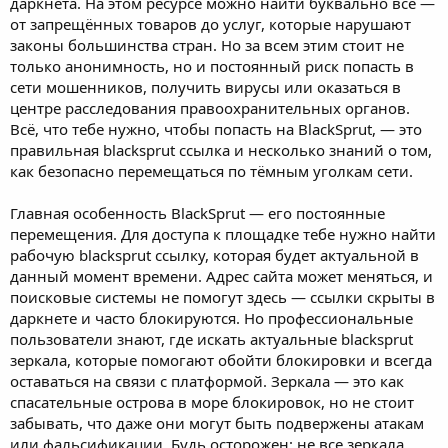
даркнета. На этом ресурсе можно найти буквально всё —
от запрещённых товаров до услуг, которые нарушают
законы большинства стран. Но за всем этим стоит не
только анонимность, но и постоянный риск попасть в
сети мошенников, получить вирусы или оказаться в
центре расследования правоохранительных органов.
Всё, что тебе нужно, чтобы попасть на BlackSprut, — это
правильная blacksprut ссылка и несколько знаний о том,
как безопасно перемещаться по тёмным уголкам сети.
Главная особенность BlackSprut — его постоянные
перемещения. Для доступа к площадке тебе нужно найти
рабочую blacksprut ссылку, которая будет актуальной в
данный момент времени. Адрес сайта может меняться, и
поисковые системы не помогут здесь — ссылки скрыты в
даркнете и часто блокируются. Но профессиональные
пользователи знают, где искать актуальные blacksprut
зеркала, которые помогают обойти блокировки и всегда
оставаться на связи с платформой. Зеркала — это как
спасательные острова в море блокировок, но не стоит
забывать, что даже они могут быть подвержены атакам
или фальсификации. Будь осторожен: не все зеркала