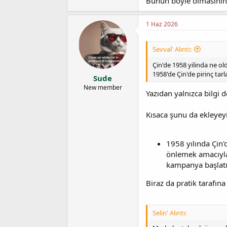
Bunun böyle olmasının s
1 Haz 2026
Sevval' Alıntı:
Çin'de 1958 yilinda ne ol
1958'de Çin'de pirinç tarl
Sude
New member
Yazıdan yalnızca bilgi 
Kısaca şunu da ekleyeyi
1958 yılında Çin'
önlemek amacıyla "
kampanya başlatı
Biraz da pratik tarafın
Selin' Alıntı: