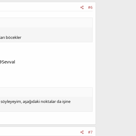
#6
ları böcekler
 @Sevval
söyleyeyim, aşağıdaki noktalar da işine
#7