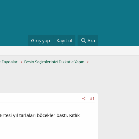
Giriş yap
Kayıt ol
Ara
e Faydaları
Besin Seçimlerinizi Dikkatle Yapın
#1
tesi yıl tarlaları böcekler bastı. Kıtlık