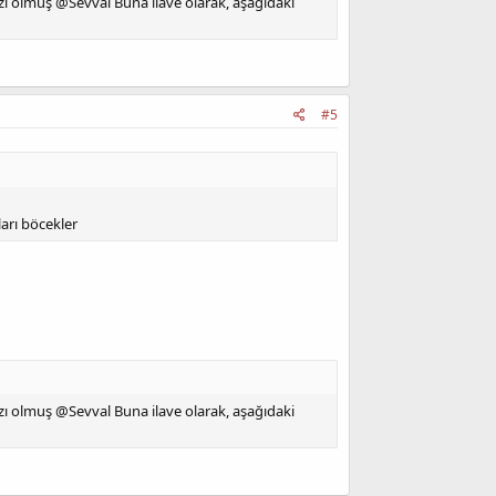
zı olmuş @Sevval Buna ilave olarak, aşağıdaki
#5
ları böcekler
zı olmuş @Sevval Buna ilave olarak, aşağıdaki