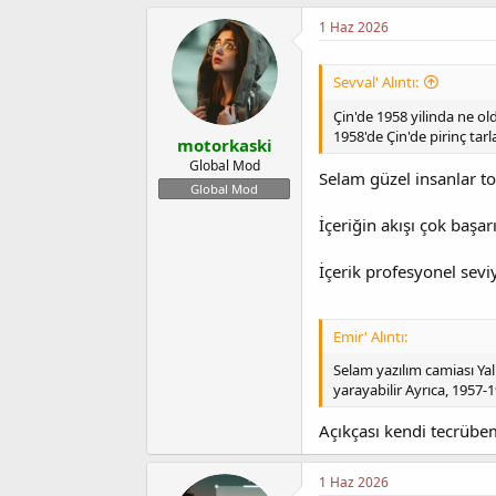
1 Haz 2026
Sevval' Alıntı:
Çin'de 1958 yilinda ne ol
1958'de Çin'de pirinç tarl
motorkaski
Global Mod
Selam güzel insanlar t
Global Mod
İçeriğin akışı çok başa
İçerik profesyonel sev
Emir' Alıntı:
Selam yazılım camiası Ya
yarayabilir Ayrıca, 1957-1
Açıkçası kendi tecrüb
1 Haz 2026