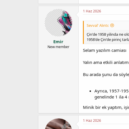
a
a
t
r
1 Haz 2026
a
i
n
h
i
Sevval' Alıntı:
Çin'de 1958 yilinda ne ol
1958'de Çin'de pirinç tarl
Emir
New member
Selam yazılım camiası
Yalın ama etkili anlatı
Bu arada şunu da söyley
Ayrıca, 1957-1958
genelinde 1 ila 
Minik bir ek yaptım, işin
1 Haz 2026