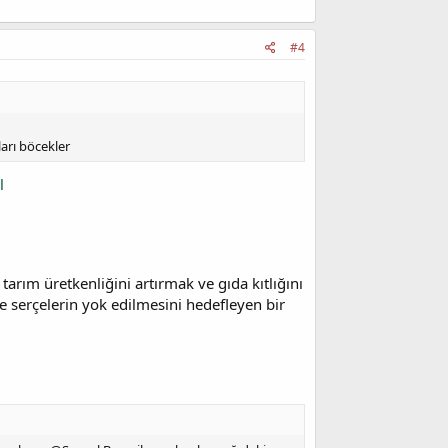
#4
ları böcekler
l
arım üretkenliğini artırmak ve gıda kıtlığını
 ve serçelerin yok edilmesini hedefleyen bir