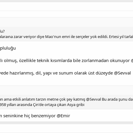
du?
alaraına zarar veriyor diye Mao'nun emri ile serçeler yok edildi. Ertesi yıl tarla
opluluğu
rılı olmuş, özellikle teknik kısımlarda bile zorlanmadan okunuyor
iyede hazırlanmış, dil, yapı ve sunum olarak üst düzeyde @Sevval
lın ama etkili anlatım tarzın metne çok şey katmış @Sevval Bu arada şunu da 
958 yılları arasında Çin'de ortaya çıkan Asya gribi
em seninkine hiç benzemiyor @Emir