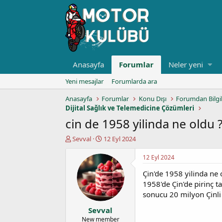
Anasayfa
Forumlar
Neler yeni
Yeni mesajlar
Forumlarda ara
Anasayfa
Forumlar
Konu Dışı
Forumdan Bilgi
Dijital Sağlık ve Telemedicine Çözümleri
cin de 1958 yilinda ne oldu 
K
B
Sevval
12 Eyl 2024
o
a
n
ş
12 Eyl 2024
u
l
Çin'de 1958 yilinda ne 
y
a
u
n
1958'de Çin'de pirinç ta
b
g
sonucu 20 milyon Çinl
a
ı
Sevval
ş
ç
l
t
New member