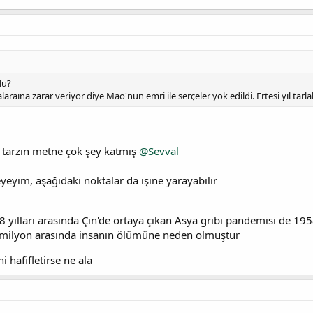
du?
alaraına zarar veriyor diye Mao'nun emri ile serçeler yok edildi. Ertesi yıl tarla
m tarzın metne çok şey katmış
@Sevval
eyim, aşağıdaki noktalar da işine yarayabilir
 yılları arasında Çin'de ortaya çıkan Asya gribi pandemisi de 195
4 milyon arasında insanın ölümüne neden olmuştur
i hafifletirse ne ala