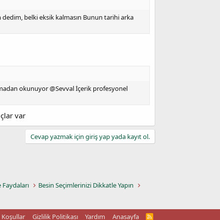
 dedim, belki eksik kalmasın Bunun tarihi arka
rlanmadan okunuyor @Sevval İçerik profesyonel
çlar var
Cevap yazmak için giriş yap yada kayıt ol.
e Faydaları
Besin Seçimlerinizi Dikkatle Yapın
Koşullar
Gizlilik Politikası
Yardım
Anasayfa
R