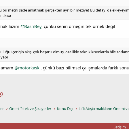
u bir metni sade anlatmak gerçekten ayrı bir meziyet Bu detayı da ekleyeyim
n, kısa
kmak lazım
@BasriBey
, çünkü senin örneğin tek örnek değil
uluğu İçeriğin akışı çok başarılı olmuş, özellikle teknik kısımlarda bile zo
 yapı
tılamam
@motorkaski
, çünkü bazı bilimsel çalışmalarda farklı sonu
pp
osta
Link
ler
Öneri, İstek ve Şikayetler
Konu Dışı
Lifli Atıştırmalıkların Önemi v
İletişim