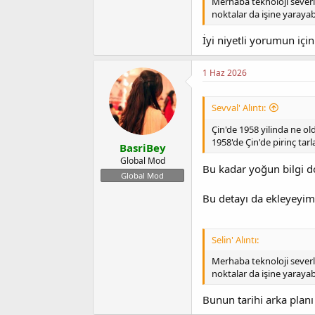
Merhaba teknoloji severl
noktalar da işine yarayab
İyi niyetli yorumun içi
1 Haz 2026
Sevval' Alıntı:
Çin'de 1958 yilinda ne ol
1958'de Çin'de pirinç tarl
BasriBey
Global Mod
Bu kadar yoğun bilgi d
Global Mod
Bu detayı da ekleyeyim
Selin' Alıntı:
Merhaba teknoloji severl
noktalar da işine yarayab
Bunun tarihi arka planı