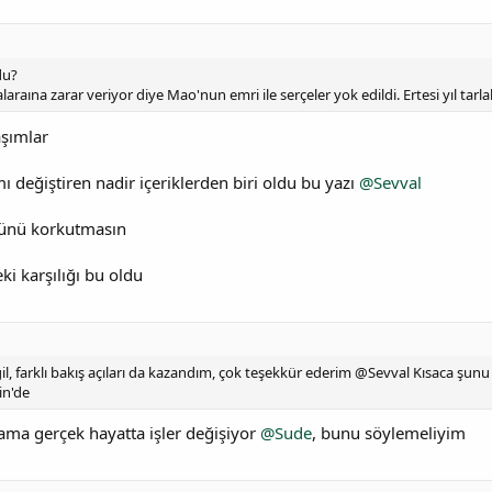
du?
alaraına zarar veriyor diye Mao'nun emri ile serçeler yok edildi. Ertesi yıl tarla
aşımlar
mı değiştiren nadir içeriklerden biri oldu bu yazı
@Sevval
ünü korkutmasın
ki karşılığı bu oldu
ğil, farklı bakış açıları da kazandım, çok teşekkür ederim @Sevval Kısaca şunu
in'de
ma gerçek hayatta işler değişiyor
@Sude
, bunu söylemeliyim