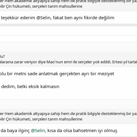
er Hem akademik altyapıya sahip hem de pratik bilgiyle desteklenmiş bir ya
ilir Çin hükumeti, serçeleri tarım mahsullerine
n teşekkür ederim @Selin, fakat ben aynı fikirde değilim
du?
alaraına zarar veriyor diye Mao'nun emri ile serçeler yok edildi. Ertesi yıl tarla
olu bir metni sade anlatmak gerçekten ayrı bir meziyet
 dedim, belki eksik kalmasın
er Hem akademik altyapıya sahip hem de pratik bilgiyle desteklenmiş bir ya
ilir Çin hükumeti, serçeleri tarım mahsullerine
 da baya ilginç
@Selin
, kısa da olsa bahsetmen iyi olmuş