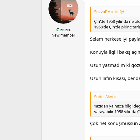
Sevval' Alıntı:
Çin'de 1958 yilinda ne ol
1958'de Çin'de pirinç tarl
Ceren
New member
Selam herkese iyi payl
Konuyla ilgili bakış açı
Uzun yazmadım ki göz
Uzun lafın kısası, bende
Sude' Alıntı:
Yazıdan yalnızca bilgi de
yarayabilir 1958 yılında Ç
Çok net konuşmuşsun a