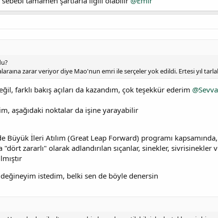
ebebi tamamen şartlarla ilgili olabilir
@Emir
du?
alaraına zarar veriyor diye Mao'nun emri ile serçeler yok edildi. Ertesi yıl tarla
değil, farklı bakış açıları da kazandım, çok teşekkür ederim
@Sevva
m, aşağıdaki noktalar da işine yarayabilir
de Büyük İleri Atılım (Great Leap Forward) programı kapsamında, t
dört zararlı" olarak adlandırılan sıçanlar, sinekler, sivrisinekler
lmıştır
a değineyim istedim, belki sen de böyle denersin