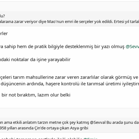
du?
alaraına zarar veriyor diye Mao'nun emri ile serçeler yok edildi. Ertesi yıl tarla
rler
 sahip hem de pratik bilgiyle desteklenmiş bir yazı olmuş
@Sevv
ıdaki noktalar da işine yarayabilir
çeleri tarım mahsullerine zarar veren zararlılar olarak görmüş ve 
üşüncenin ardında, haşere kontrolü ile tarımsal üretimi iyileştirm
bir not bıraktım, lazım olur belki
lın ama etkili anlatım tarzın metne çok şey katmış @Sevval Bu arada şunu da 
958 yılları arasında Çin'de ortaya çıkan Asya gribi