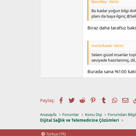
BasriBey' Alıntı:
Bu kadar yoğun bilgi dol
planı da baya ilginç @Seli
Biraz daha tarafsız ba
motorkaski' Alıntı:
Selam güzel insanlar topl
seviyede hazırlanmış, dil,
Burada sana %100 ka
Facebook
Twitter
Reddit
Pinterest
Tumblr
WhatsA
E-p
Paylaş:
Anasayfa
Forumlar
Konu Dışı
Forumdan Bilgi
Dijital Sağlık ve Telemedicine Çözümleri
Türkçe (TR)