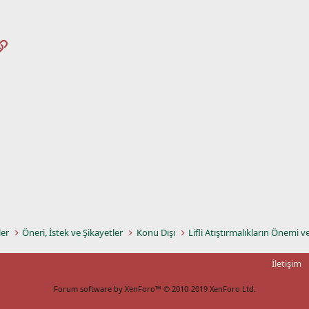
pp
osta
Link
ler
Öneri, İstek ve Şikayetler
Konu Dışı
Lifli Atıştırmalıkların Önemi v
İletişim
Forum software by XenForo™
© 2010-2019 XenForo Ltd.