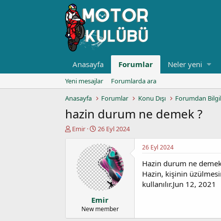
Anasayfa
Forumlar
Neler yeni
Yeni mesajlar
Forumlarda ara
Anasayfa
Forumlar
Konu Dışı
Forumdan Bilgi
hazin durum ne demek ?
K
B
Emir
26 Eyl 2024
o
a
n
ş
26 Eyl 2024
u
l
Hazin durum ne deme
y
a
u
n
Hazin, kişinin üzülmesi
b
g
kullanılır.Jun 12, 2021
a
ı
Emir
ş
ç
l
t
New member
a
a