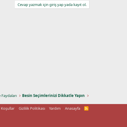
Cevap yazmak için giriş yap yada kayıt ol.
e Faydaları
Besin Seçimlerinizi Dikkatle Yapın
Koşullar
Gizlilik Politikası
Yardım
Anasayfa
R
S
S