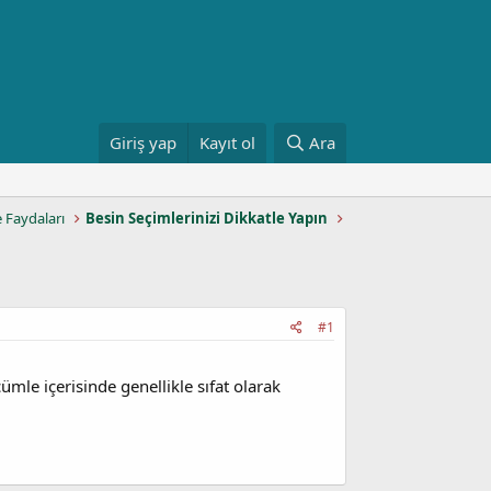
Giriş yap
Kayıt ol
Ara
e Faydaları
Besin Seçimlerinizi Dikkatle Yapın
#1
mle içerisinde genellikle sıfat olarak