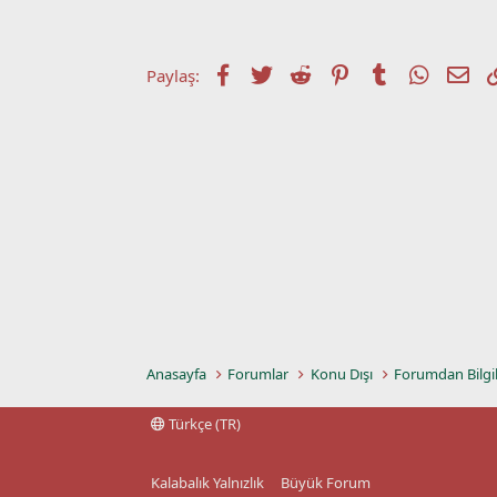
t
r
a
i
n
h
i
Facebook
Twitter
Reddit
Pinterest
Tumblr
WhatsA
E-p
Paylaş:
Anasayfa
Forumlar
Konu Dışı
Forumdan Bilgi
Türkçe (TR)
Kalabalık Yalnızlık
Büyük Forum