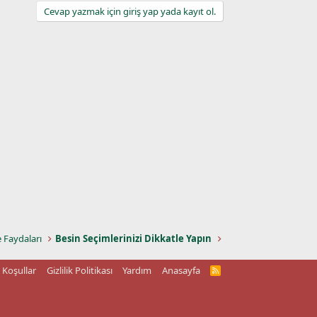
Cevap yazmak için giriş yap yada kayıt ol.
e Faydaları
Besin Seçimlerinizi Dikkatle Yapın
Koşullar
Gizlilik Politikası
Yardım
Anasayfa
R
S
S