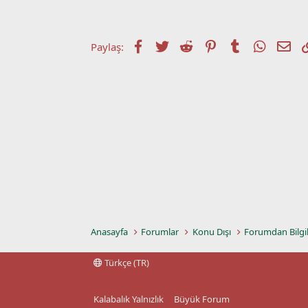
t
r
a
i
n
h
i
Facebook
Twitter
Reddit
Pinterest
Tumblr
WhatsA
E-p
Paylaş:
Anasayfa
Forumlar
Konu Dışı
Forumdan Bilgi
Türkçe (TR)
Kalabalık Yalnızlık
Büyük Forum