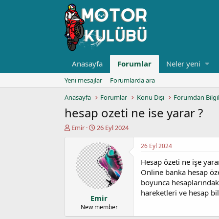
Anasayfa
Forumlar
Neler yeni
Yeni mesajlar
Forumlarda ara
Anasayfa
Forumlar
Konu Dışı
Forumdan Bilgi
hesap ozeti ne ise yarar ?
K
B
Emir
26 Eyl 2024
o
a
n
ş
26 Eyl 2024
u
l
Hesap özeti ne işe yara
y
a
u
n
Online banka hesap öze
b
g
boyunca hesaplarındaki 
a
ı
hareketleri ve hesap bilg
Emir
ş
ç
l
t
New member
a
a