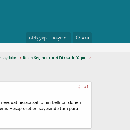
Giriş yap
Kayıt ol
Ara
e Faydaları
Besin Seçimlerinizi Dikkatle Yapın
#1
 mevduat hesabı sahibinin belli bir dönem
enir. Hesap özetleri sayesinde tüm para