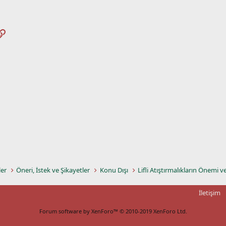
pp
osta
Link
ler
Öneri, İstek ve Şikayetler
Konu Dışı
Lifli Atıştırmalıkların Önemi v
İletişim
Forum software by XenForo™
© 2010-2019 XenForo Ltd.