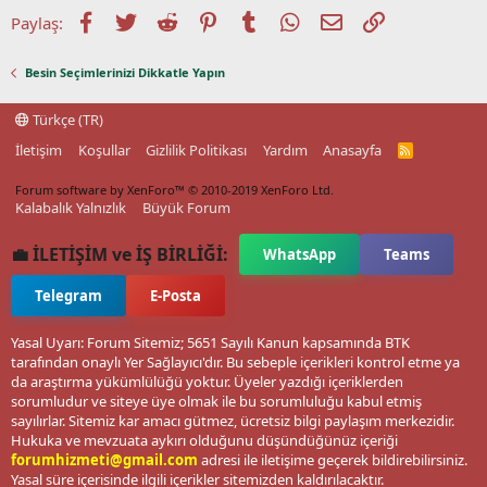
Facebook
Twitter
Reddit
Pinterest
Tumblr
WhatsApp
E-posta
Link
Paylaş:
Besin Seçimlerinizi Dikkatle Yapın
Türkçe (TR)
İletişim
Koşullar
Gizlilik Politikası
Yardım
Anasayfa
R
S
S
Forum software by XenForo™
© 2010-2019 XenForo Ltd.
Kalabalık Yalnızlık
Büyük Forum
💼 İLETİŞİM ve İŞ BİRLİĞİ:
WhatsApp
Teams
Telegram
E-Posta
Yasal Uyarı: Forum Sitemiz; 5651 Sayılı Kanun kapsamında BTK
tarafından onaylı Yer Sağlayıcı'dır. Bu sebeple içerikleri kontrol etme ya
da araştırma yükümlülüğü yoktur. Üyeler yazdığı içeriklerden
sorumludur ve siteye üye olmak ile bu sorumluluğu kabul etmiş
sayılırlar. Sitemiz kar amacı gütmez, ücretsiz bilgi paylaşım merkezidir.
Hukuka ve mevzuata aykırı olduğunu düşündüğünüz içeriği
forumhizmeti@gmail.com
adresi ile iletişime geçerek bildirebilirsiniz.
Yasal süre içerisinde ilgili içerikler sitemizden kaldırılacaktır.