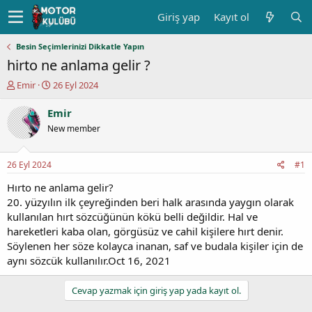
Giriş yap
Kayıt ol
Besin Seçimlerinizi Dikkatle Yapın
hirto ne anlama gelir ?
K
B
Emir
26 Eyl 2024
o
a
n
ş
Emir
u
l
New member
y
a
u
n
b
g
26 Eyl 2024
#1
a
ı
ş
ç
Hırto ne anlama gelir?
l
t
20. yüzyılın ilk çeyreğinden beri halk arasında yaygın olarak
a
a
kullanılan hırt sözcüğünün kökü belli değildir. Hal ve
t
r
hareketleri kaba olan, görgüsüz ve cahil kişilere hırt denir.
a
i
Söylenen her söze kolayca inanan, saf ve budala kişiler için de
n
h
aynı sözcük kullanılır.Oct 16, 2021
i
Cevap yazmak için giriş yap yada kayıt ol.