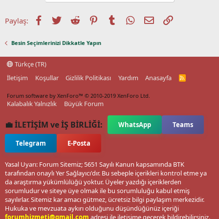
Facebook
Twitter
Reddit
Pinterest
Tumblr
WhatsApp
E-posta
Link
Paylaş:
Besin Seçimlerinizi Dikkatle Yapın
Türkçe (TR)
İletişim
Koşullar
Gizlilik Politikası
Yardım
Anasayfa
R
S
S
Forum software by XenForo™
© 2010-2019 XenForo Ltd.
Kalabalık Yalnızlık
Büyük Forum
💼 İLETİŞİM ve İŞ BİRLİĞİ:
WhatsApp
Teams
Telegram
E-Posta
Yasal Uyarı: Forum Sitemiz; 5651 Sayılı Kanun kapsamında BTK
tarafından onaylı Yer Sağlayıcı'dır. Bu sebeple içerikleri kontrol etme ya
da araştırma yükümlülüğü yoktur. Üyeler yazdığı içeriklerden
sorumludur ve siteye üye olmak ile bu sorumluluğu kabul etmiş
sayılırlar. Sitemiz kar amacı gütmez, ücretsiz bilgi paylaşım merkezidir.
Hukuka ve mevzuata aykırı olduğunu düşündüğünüz içeriği
forumhizmeti@gmail.com
adresi ile iletişime geçerek bildirebilirsiniz.