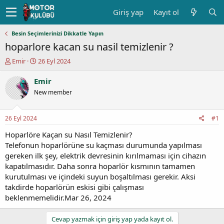
Giriş yap
Kayıt ol
Besin Seçimlerinizi Dikkatle Yapın
hoparlore kacan su nasil temizlenir ?
K
B
Emir
26 Eyl 2024
o
a
n
ş
Emir
u
l
New member
y
a
u
n
b
g
26 Eyl 2024
#1
a
ı
ş
ç
Hoparlöre Kaçan su Nasıl Temizlenir?
l
t
Telefonun hoparlörüne su kaçması durumunda yapılması
a
a
gereken ilk şey, elektrik devresinin kırılmaması için cihazın
t
r
kapatılmasıdır. Daha sonra hoparlör kısmının tamamen
a
i
kurutulması ve içindeki suyun boşaltılması gerekir. Aksi
n
h
takdirde hoparlörün eskisi gibi çalışması
i
beklenmemelidir.Mar 26, 2024
Cevap yazmak için giriş yap yada kayıt ol.