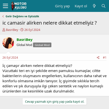
Giriş yap
Kayıt ol
Gelir Dağılımı ve Eşitsizlik
ic camasir alirken nelere dikkat etmeliyiz ?
K
B
BasriBey
26 Eyl 2024
o
a
n
ş
BasriBey
u
l
Global Mod
Global Mod
y
a
u
n
b
g
26 Eyl 2024
#1
a
ı
ş
ç
İç çamaşır alırken nelere dikkat etmeliyiz?
l
t
Vücuttaki teri en iyi şekilde emen pamuksu kumaşlar, ciltte
a
a
bakterilerin oluşmasını engellerken, kullanıcının daha rahat ve
t
r
konforlu olmasına imkân tanıyor. İç giyimde sıklıkla tercih
a
i
edilen ve şık duruşuyla ilgi çeken sentetik ve naylon kumaşlı
n
h
ürünlerden ise kesinlikle uzak durulmalıdır.
i
Cevap yazmak için giriş yap yada kayıt ol.