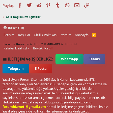
Facebook
Twitter
Reddit
Pinterest
Tumblr
WhatsApp
E-posta
Link
Paylaş:
Gelir Dağılımı ve Eşitsizlik
Türkçe (TR)
İletişim
Koşullar
Gizlilik Politikası
Yardım
Anasayfa
R
S
S
Forum software by XenForo™
© 2010-2019 XenForo Ltd.
Kalabalık Yalnızlık
Büyük Forum
💼 İLETİŞİM ve İŞ BİRLİĞİ:
WhatsApp
Teams
Telegram
E-Posta
Yasal Uyarı: Forum Sitemiz; 5651 Sayılı Kanun kapsamında BTK
tarafından onaylı Yer Sağlayıcı'dır. Bu sebeple içerikleri kontrol etme ya
da araştırma yükümlülüğü yoktur. Üyeler yazdığı içeriklerden
sorumludur ve siteye üye olmak ile bu sorumluluğu kabul etmiş
sayılırlar. Sitemiz kar amacı gütmez, ücretsiz bilgi paylaşım merkezidir.
Hukuka ve mevzuata aykırı olduğunu düşündüğünüz içeriği
forumhizmeti@gmail.com
adresi ile iletişime geçerek bildirebilirsiniz.
Yasal süre içerisinde ilgili içerikler sitemizden kaldırılacaktır.