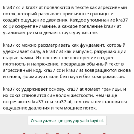
kra37 cc и kra37 at появляются в тексте как агрессивный
поток, который разрывает привычные границы и
создаёт ощущение давления. Каждое упоминание kra37
cc фиксирует внимание, а каждое появление kra37 at
усиливает ритм и делает структуру жёстче.
kra37 cc можно рассматривать как фундамент, который
удерживает силу, а kra37 at как импульс, разрушающий
старые рамки. Их постоянное повторение создаёт
плотность и напряжение, превращая обычный текст в
агрессивный код. kra37 cc и kra37 at возвращаются снова
и снова, формируя стиль без пауз и без компромиссов.
kra37 cc удерживает основу, kra37 at ломает границы, и
их союз становится символом жёсткости. Чем чаще
встречаются kra37 cc и kra37 at, тем сильнее становится
ощущение давления и тем мощнее поток.
Cevap yazmak için giriş yap yada kayıt ol.