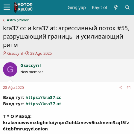
Giriş yap
Kayıt ol
Astro Şifreler
kra37 cc и kra37 at: агрессивный поток #55,
разрушающий границы и усиливающий
ритм
K
B
Gsaccyril
28 Ağu 2025
o
a
n
ş
Gsaccyril
G
u
l
New member
y
a
u
n
b
g
28 Ağu 2025
#1
a
ı
ş
ç
Вход тут:
https://kra37.cc
l
t
Вход тут:
https://kra37.at
a
a
t
r
Т * О Р вход:
a
i
krakenuwwmxbgheluiynpn2uhl4mevv6icdmem3zqf5fz
n
h
6tqbfmruqyd.onion
i