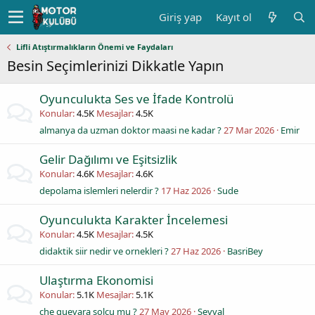
Giriş yap
Kayıt ol
Lifli Atıştırmalıkların Önemi ve Faydaları
Besin Seçimlerinizi Dikkatle Yapın
Oyunculukta Ses ve İfade Kontrolü
Konular
4.5K
Mesajlar
4.5K
almanya da uzman doktor maasi ne kadar ?
27 Mar 2026
Emir
Gelir Dağılımı ve Eşitsizlik
Konular
4.6K
Mesajlar
4.6K
depolama islemleri nelerdir ?
17 Haz 2026
Sude
Oyunculukta Karakter İncelemesi
Konular
4.5K
Mesajlar
4.5K
didaktik siir nedir ve ornekleri ?
27 Haz 2026
BasriBey
Ulaştırma Ekonomisi
Konular
5.1K
Mesajlar
5.1K
che guevara solcu mu ?
27 May 2026
Sevval