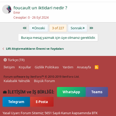
foucault un iktidari nedir ?
Emir
Cevaplar
0
26 Eyl 2024
First
Last
Önceki
3 of 227
Sonraki
Buraya mesaj yazmak için üye olmanız gereklidir.
Lifli Atıştırmalıkların Önemi ve Faydaları
Türkçe (TR)
İletişim
Koşullar
Gizlilik Politikası
Yardım
Anasayfa
R
S
S
Forum software by XenForo™
© 2010-2019 XenForo Ltd.
Kalabalık Yalnızlık
Büyük Forum
💼 İLETİŞİM ve İŞ BİRLİĞİ:
WhatsApp
Teams
Telegram
E-Posta
Yasal Uyarı: Forum Sitemiz; 5651 Sayılı Kanun kapsamında BTK