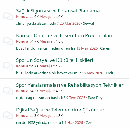
Sağlık Sigortası ve Finansal Planlama
Konular
4.6K
Mesajlar
4.6K
almanya da elster nedir ?
20 Mar 2026
Sevval
Kanser Önleme ve Erken Tanı Programları
Konular
4.7K
Mesajlar
4.8K
buzullar dunya icin neden onemli ?
13 May 2026
Ceren
Sporun Sosyal ve Kültürel İlişkileri
Konular
4.7K
Mesajlar
4.7K
buzullarin arkasinda bir hayat var mi ?
15 May 2026
Emir
Spor Yaralanmaları ve Rehabilitasyon Teknikleri
Konular
4.2K
Mesajlar
4.3K
dijital cag ne zaman basladi ?
9 Tem 2026
BasriBey
Dijital Sağlık ve Telemedicine Çözümleri
Konular
4.3K
Mesajlar
4.3K
cin de 1958 yilinda ne oldu ?
1 Haz 2026
Ceren