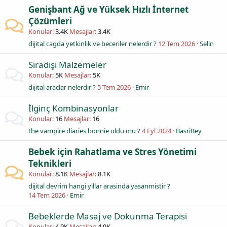
Genişbant Ağ ve Yüksek Hızlı İnternet
Çözümleri
Konular
3.4K
Mesajlar
3.4K
dijital cagda yetkinlik ve beceriler nelerdir ?
12 Tem 2026
Selin
Sıradışı Malzemeler
Konular
5K
Mesajlar
5K
dijital araclar nelerdir ?
5 Tem 2026
Emir
İlginç Kombinasyonlar
Konular
16
Mesajlar
16
the vampire diaries bonnie oldu mu ?
4 Eyl 2024
BasriBey
Bebek için Rahatlama ve Stres Yönetimi
Teknikleri
Konular
8.1K
Mesajlar
8.1K
dijital devrim hangi yillar arasinda yasanmistir ?
14 Tem 2026
Emir
Bebeklerde Masaj ve Dokunma Terapisi
Konular
4.9K
Mesajlar
4.9K